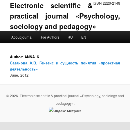
Electronic scientific &
ISSN 2226-2148
practical journal «Psychology,
sociology and pedagogy»
Main menu
About journal
For Authors
RU
EN
Skip to primary content
Skip to secondary content
Author:
ANNA16
Сазанова А.В. Генезис и сущность понятия «проектная
деятельность»
June, 2012
© 2026. Electronic scientific & practical journal «Psychology, sociology and
pedagogy».