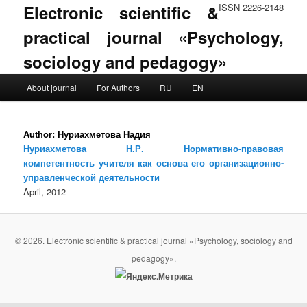
Electronic scientific &
ISSN 2226-2148
practical journal «Psychology,
sociology and pedagogy»
Main menu
About journal
For Authors
RU
EN
Skip to primary content
Skip to secondary content
Author:
Нуриахметова Надия
Нуриахметова Н.Р. Нормативно-правовая
компетентность учителя как основа его организационно-
управленческой деятельности
April, 2012
© 2026. Electronic scientific & practical journal «Psychology, sociology and
pedagogy».