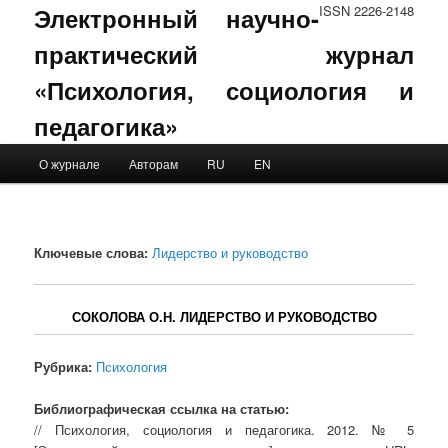
Электронный научно-
ISSN 2226-2148
практический журнал
«Психология, социология и
педагогика»
Main menu
О журнале
Авторам
RU
EN
Skip to primary content
Skip to secondary content
Ключевые слова:
Лидерство и руководство
СОКОЛОВА О.Н. ЛИДЕРСТВО И РУКОВОДСТВО
Рубрика:
Психология
Библиографическая ссылка на статью:
// Психология, социология и педагогика. 2012. № 5