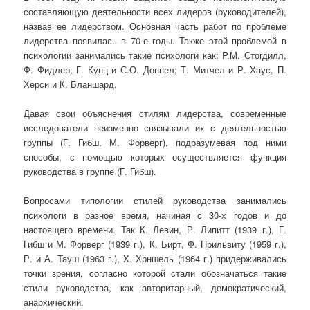
составляющую деятельности всех лидеров (руководителей),
назвав ее лидерством. Основная часть работ по проблеме
лидерства появилась в 70-е годы. Также этой проблемой в
психологии занимались такие психологи как: P.M. Стогдилл,
Ф. Фидлер; Г. Кунц и С.О. Доннел; Т. Митчел и Р. Хаус, П.
Херси и К. Бланшард.
Давая свои объяснения стилям лидерства, современные
исследователи неизменно связывали их с деятельностью
группы (Г. Гибш, М. Форверг), подразумевая под ними
способы, с помощью которых осуществляется функция
руководства в группе (Г. Гибш).
Вопросами типологии стилей руководства занимались
психологи в разное время, начиная с 30-х годов и до
настоящего времени. Так К. Левин, Р. Липитт (1939 г.), Г.
Гибш и М. Форверг (1939 г.), К. Бирт, Ф. Прильвиту (1959 г.),
Р. и А. Тауш (1963 г.), X. Хрншель (1964 г.) придерживались
точки зрения, согласно которой стали обозначаться такие
стили руководства, как авторитарный, демократический,
анархический.