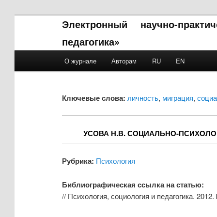
Электронный научно-практи
педагогика»
Main menu
О журнале
Авторам
RU
EN
Skip to primary content
Skip to secondary content
Ключевые слова:
личность
,
миграция
,
социа
УСОВА Н.В. СОЦИАЛЬНО-ПСИХОЛ
Рубрика:
Психология
Библиографическая ссылка на статью:
// Психология, социология и педагогика. 2012