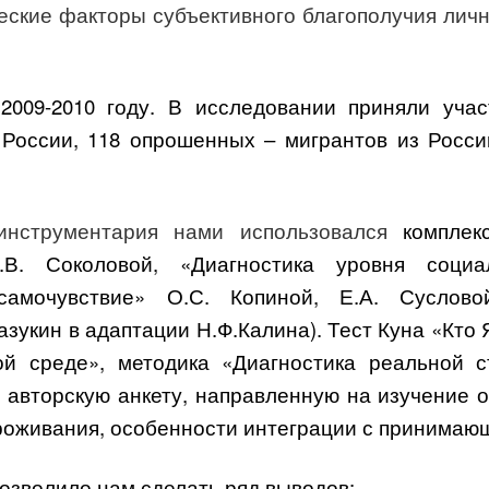
еские факторы субъективного благополучия личн
 2009-2010 году. В исследовании приняли уча
России, 118 опрошенных – мигрантов из Росс
 инструментария нами использовался
комплек
М.В. Соколовой, «Диагностика уровня социа
амочувствие» О.С. Копиной, Е.А. Суслово
зукин в адаптации Н.Ф.Калина). Тест Куна «Кто 
ой среде», методика «Диагностика реальной 
е авторскую анкету, направленную на изучение
проживания, особенности интеграции с принимаю
озволило нам сделать ряд выводов: