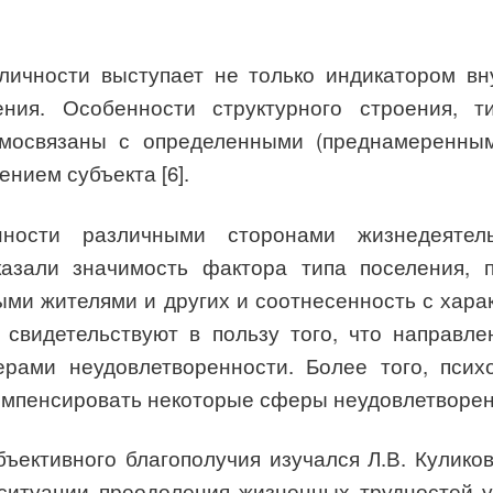
личности выступает не только индикатором вн
ения. Особенности структурного строения, т
аимосвязаны с определенными (преднамеренны
нием субъекта [6].
нности различными сторонами жизнедеятел
казали значимость фактора типа поселения, 
ми жителями и других и соотнесенность с хара
 свидетельствуют в пользу того, что направле
рами неудовлетворенности. Более того, пси
компенсировать некоторые сферы неудовлетворен
ъективного благополучия изучался Л.В. Куликов
 ситуации преодоления жизненных трудностей 