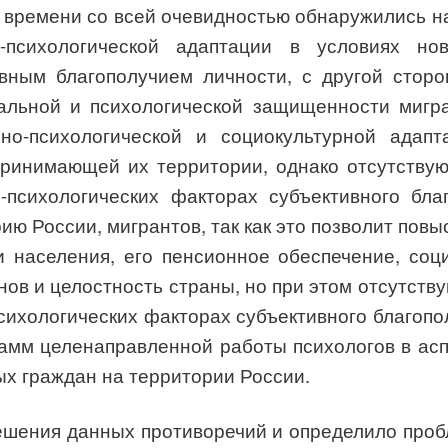
 времени со всей очевидностью обнаружились н
-психологической адаптации в условиях но
ивным благополучием личности, с другой стор
иальной и психологической защищенности мигра
но-психологической и социокультурной адапт
принимающей их территории, однако отсутствую
-психологических факторах субъективного благ
ю России, мигрантов, так как это позволит повы
и населения, его пенсионное обеспечение, соц
ов и целостность страны, но при этом отсутств
сихологических факторах субъективного благопо
рамм
целенаправленной работы психологов в ас
х граждан на территории России.
ешения данных противоречий и определило про