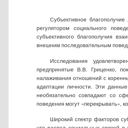
Субъективное благополучие 
регулятором социального повед
субъективного благополучия вз
внешним последовательным поведе
Исследования удовлетворе
предпринятые В.В. Гриценко, по
налаживания отношений с коренны
адаптации личности. Эти данные
необязательно совпадают со сфе
поведения могут «перекрывать», 
Широкий спектр факторов суб
что распад социальных связей в