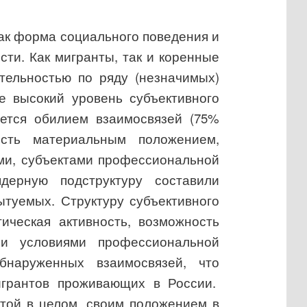
как форма социального поведения и
ости.
Как мигранты, так и коренные
тельностью по ряду (незначимых)
е высокий уровень субъективного
ается обилием взаимосвязей (75%
ость материальным положением,
ми, субъектами профессиональной
ядерную подструктуру составили
туемых. Структуру субъективного
ическая активность, возможность
 и условиями профессиональной
бнаруженных взаимосвязей, что
игрантов проживающих в России.
отой в целом, своим положением в