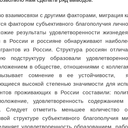
 во взаимосвязи с другими факторами, миграция 
тся фактором субъективного благополучия личн
ожие результаты удовлетворенности жизнедея
 в России и россияне обнаруживают наиболе
игрантов из России.
Структура россиян отлич
ную подструктуру образовали удовлетворенн
положением в обществе, отношениями с коллега
вызывает сомнение в ее устойчивости,
щиеся высокой степенью значимости для испы
нтов проживающих в России составили: полит
положение, удовлетворенность содержанием
. Следует отметить меньшее количество о
ивой структуре субъективного благополучия м
единяет удовлетворенность образованием, раб