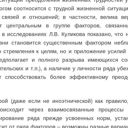
гом соотносится с трудной жизненной ситуаци
связей и отношений; в частности, велика ве
ет центральным в группе факторов, связан
 в исследованиях Л.В. Куликова показано, что
зни становится существенным фактором небл
о стремления к целям, но и приложение усилий
едполагает и полного разрыва имеющихся со
ельских и т.п.), а наличие у личности ряда уб
ут способствовать более эффективному преод
рой (даже если не иноэтнической) как правил
роисходит через взаимосвязанные процессы 
ирование ряда прежде усвоенных норм, уста
исит от ряда факторов – возможны разные вариа