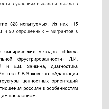
ости в условиях выезда и въезда в
стие 323 испытуемых. Из них 115
ии
и 90 опрошенных – мигрантов в
с эмпирических методов: «Шкала
льной фрустрированности» Л.И.
й и Е.В. Заикина, диагностика
Я», тест Л.В.Янковского «Адаптация
структуры ценностных ориентаций
 отношения россиян к особенностям
щим населением.