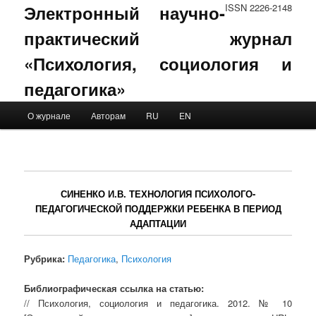
Электронный научно-
ISSN 2226-2148
практический журнал
«Психология, социология и
педагогика»
Main menu
О журнале
Авторам
RU
EN
Skip to primary content
Skip to secondary content
СИНЕНКО И.В. ТЕХНОЛОГИЯ ПСИХОЛОГО-
ПЕДАГОГИЧЕСКОЙ ПОДДЕРЖКИ РЕБЕНКА В ПЕРИОД
АДАПТАЦИИ
Рубрика:
Педагогика
,
Психология
Библиографическая ссылка на статью:
// Психология, социология и педагогика. 2012. № 10