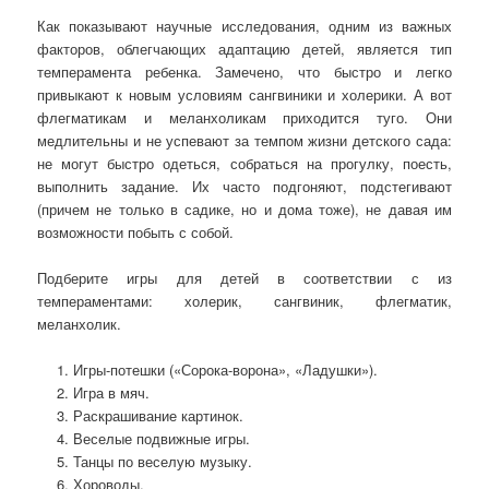
Как показывают научные исследования, одним из важных
факторов, облегчающих адаптацию детей, является тип
темперамента ребенка. Замечено, что быстро и легко
привыкают к новым условиям сангвиники и холерики. А вот
флегматикам и меланхоликам приходится туго. Они
медлительны и не успевают за темпом жизни детского сада:
не могут быстро одеться, собраться на прогулку, поесть,
выполнить задание. Их часто подгоняют, подстегивают
(причем не только в садике, но и дома тоже), не давая им
возможности побыть с собой.
Подберите игры для детей в соответствии с из
темпераментами: холерик, сангвиник, флегматик,
меланхолик.
Игры-потешки («Сорока-ворона», «Ладушки»).
Игра в мяч.
Раскрашивание картинок.
Веселые подвижные игры.
Танцы по веселую музыку.
Хороводы.