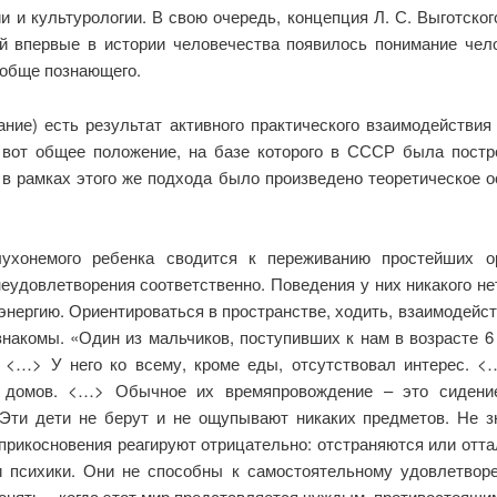
и и культурологии. В свою очередь, концепция Л. С. Выготско
й впервые в истории человечества появилось понимание чел
обще познающего.
нание) есть результат активного практического взаимодействи
 вот общее положение, на базе которого в СССР была постр
 в рамках этого же подхода было произведено теоретическое о
лухонемого ребенка сводится к переживанию простейших о
еудовлетворения соответственно. Поведения у них никакого не
 энергию. Ориентироваться в пространстве, ходить, взаимодейс
накомы. «Один из мальчиков, поступивших к нам в возрасте 6 
 <…> У него ко всему, кроме еды, отсутствовал интерес. 
 домов. <…> Обычное их времяпровождение – это сидение
Эти дети не берут и не ощупывают никаких предметов. Не зн
прикосновения реагируют отрицательно: отстраняются или отталк
и психики. Они не способны к самостоятельному удовлетвор
 понять – когда этот мир представляется чуждым, противостоящ