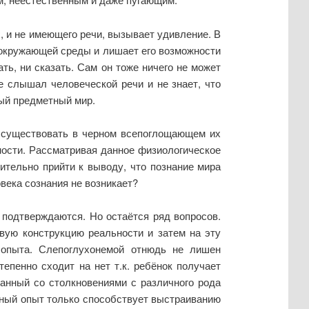
, и не имеющего речи, вызывает удивление. В
т окружающей среды и лишает его возможности
ть, ни сказать. Сам он тоже ничего не может
не слышал человеческой речи и не знает, что
ный предметный мир.
 существовать в черном всепоглощающем их
ности. Рассматривая данное физиологическое
вительно прийти к выводу, что познание мира
века сознания не возникает?
 подтверждаются. Но остаётся ряд вопросов.
овую конструкцию реальности и затем на эту
опыта. Слепоглухонемой отнюдь не лишен
тепенно сходит на нет т.к. ребёнок получает
занный со столкновениями с различного рода
ивный опыт только способствует выстраиванию