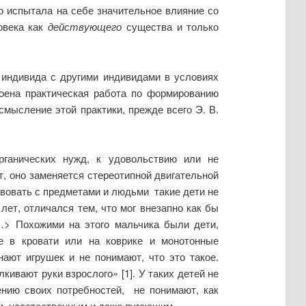
го испытала на себе значительное влияние со
овека как
действующего
существа и только
я индивида с другими индивидами в условиях
оена практическая работа по формированию
смысление этой практики, прежде всего Э. В.
рганических нужд, к удовольствию или не
т, оно заменяется стереотипной двигательной
твовать с предметами и людьми такие дети не
лет, отличался тем, что мог внезапно как бы
<…> Похожими на этого мальчика были дети,
 в кровати или на коврике и монотонные
ают игрушек и не понимают, что это такое.
ивают руки взрослого» [1]. У таких детей не
ению своих потребностей, не понимают, как
им, неестественным и даже пугающим.