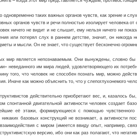
 одновременно таких важных органов чувств, как зрение и слух
овных органов чувств и речи полностью изолирует человека о
век ничего не видит и не слышит, ему нельзя ничего ни показа
ения или потерял слух в раннем детстве, значит, он никогда 
меты и мысли. Он не знает, что существует бесконечно огром
мых мир является непознаваемым. Они вынуждены, словно бы
ми» неведанного им мира людей, удовлетворяющего их потреб
чину того, что человек не способен познать мир, можно дейст
я. Иначе как можно объяснить то, что у слепоглухонемого чело
труктивистов действительно приобретают вес, и, казалось бы,
ом спонтанной двигательной активности человек создает баз
нейшие её этажи, формирующиеся с помощью чувственного 
 никаких базовых конструкций не возникает, а активности пос
взаимодействия с миром (имеется ввиду опыт, например, свя
нструктивистскую версию, ибо они как раз полагают, что негат