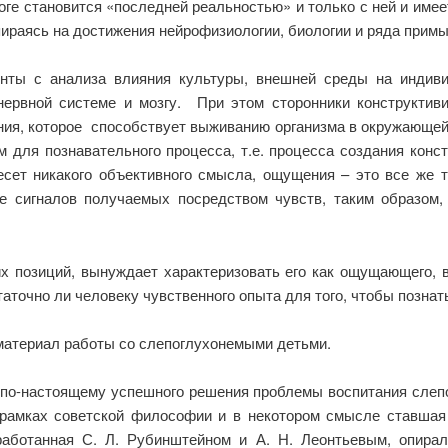
тоге становится «последней реальностью» и только с ней и имее
ираясь на достижения нейрофизиологии, биологии и ряда примы
нты с анализа влияния культуры, внешней среды на индивид
 нервной системе и мозгу. При этом сторонники конструктив
ния, которое способствует выживанию организма в окружающей
для познавательного процесса, т.е. процесса создания конс
есет никакого объективного смысла, ощущения – это все же т
е сигналов получаемых посредством чувств, таким образом,
х позиций, вынуждает характеризовать его как ощущающего, 
аточно ли человеку чувственного опыта для того, чтобы познат
 материал работы со слепоглухонемыми детьми.
о по-настоящему успешного решения проблемы воспитания сле
рамках советской философии и в некотором смысле ставшая
работанная С. Л. Рубинштейном и А. Н. Леонтьевым, опирал