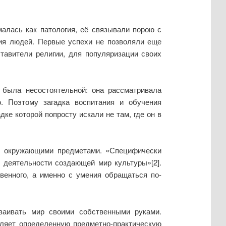
малась как патология, её связывали порою с
ия людей. Первые успехи не позволяли еще
тавители религии, для популяризации своих
 была несостоятельной: она рассматривала
. Поэтому загадка воспитания и обучения
ке которой попросту искали не там, где он в
 с окружающими предметами. «Специфически
. деятельности создающей мир культуры»[2].
венного, а именно с умения обращаться по-
аивать мир своими собственными руками.
вляет определенную предметно-практическую