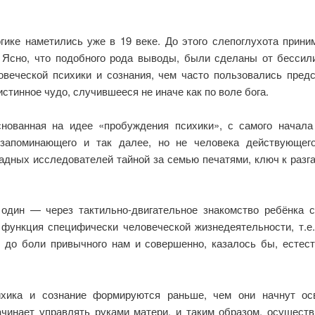
ике наметились уже в 19 веке. До этого слепоглухота прини
 Ясно, что подобного рода выводы, были сделаны от бессил
овеческой психики и сознания, чем часто пользовались предс
стинное чудо, случившееся не иначе как по воле бога.
снованная на идее «пробуждения психики», с самого начала
запоминающего и так далее, но не человека действующего
ных исследователей тайной за семью печатями, ключ к разгад
 один — через тактильно-двигательное знакомство ребёнка
 функция специфически человеческой жизнедеятельности, т.е
, до боли привычного нам и совершенно, казалось бы, естест
хика и сознание формируются раньше, чем они начнут осв
инает управлять руками матери, и таким образом, осущест