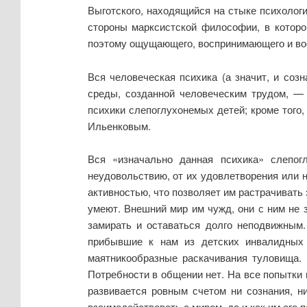
Выготского, находящийся на стыке психологи
стороны марксистской философии, в которо
поэтому ощущающего, воспринимающего и во
Вся человеческая психика (а значит, и соз
среды, созданной человеческим трудом, —
психики слепоглухонемых детей; кроме того,
Ильенковым.
Вся «изначально данная психика» слепог
неудовольствию, от их удовлетворения или н
активностью, что позволяет им растрачивать
умеют. Внешний мир им чужд, они с ним не з
замирать и оставаться долго неподвижным.
прибывшие к нам из детских инвалидных
маятникообразные раскачивания туловища. 
Потребности в общении нет. На все попытки 
развивается ровным счетом ни сознания, н
взаимодействовать с миром, да и как им его