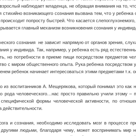
 взрослый наблюдает младенца, не обращая внимания на то, что
ия стихийно возникающего сознания вызвана тем, что у ребенка
происходит попросту быстрей. Что касается слепоглухонемого, 
крывается главный механизм возникновения сознания у индивид
еского сознания не зависит напрямую от органов зрения, слу
ия у индивида. Так, например, у ребенка есть ряд естественны
ть, но потребности в приеме пищи посредством предметов че
ство с миром общественного опыта. Рука ребенка посредством 
нем ребенок начинает интересоваться этими предметами т.к. о
го из воспитанников А. Мещерякова, который понимал это как 
о рода человеческого…нас просто правильно учили этому – по
 специфической формы человеческой активности, по отнош
а действительности.
зга и сознания, необходимо исследовать мозг в процессе пр
 другими людьми, благодаря чему, может воспринимать мир не