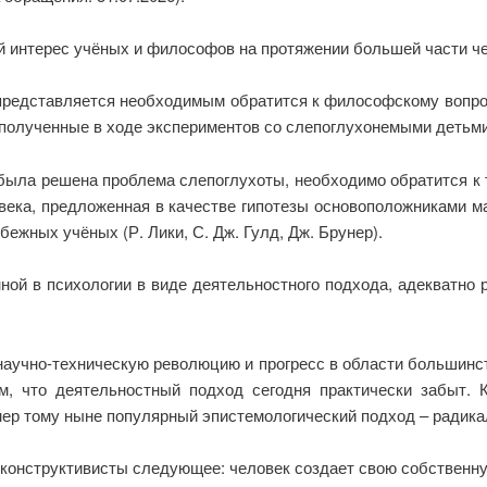
интерес учёных и философов на протяжении большей части че
редставляется необходимым обратится к философскому вопросу
е полученные в ходе экспериментов со слепоглухонемыми детьм
была решена проблема слепоглухоты, необходимо обратится к 
овека, предложенная в качестве гипотезы основоположниками 
жных учёных (Р. Лики, С. Дж. Гулд, Дж. Брунер).
ной в психологии в виде деятельностного подхода, адекватно
научно-техническую революцию и прогресс в области большинст
м, что деятельностный подход сегодня практически забыт. 
мер тому ныне популярный эпистемологический подход – радика
 конструктивисты следующее: человек создает свою собственну