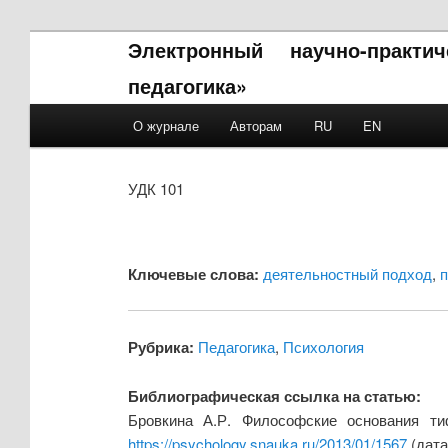
Электронный научно-практи
педагогика»
Main menu
О журнале
Авторам
RU
EN
Skip to primary content
Skip to secondary content
УДК 101
Ключевые слова:
деятельностный подход
,
п
Рубрика:
Педагогика
,
Психология
Библиографическая ссылка на статью:
Бровкина А.Р. Философские основания тиф
https://psychology.snauka.ru/2013/01/1567
(дата