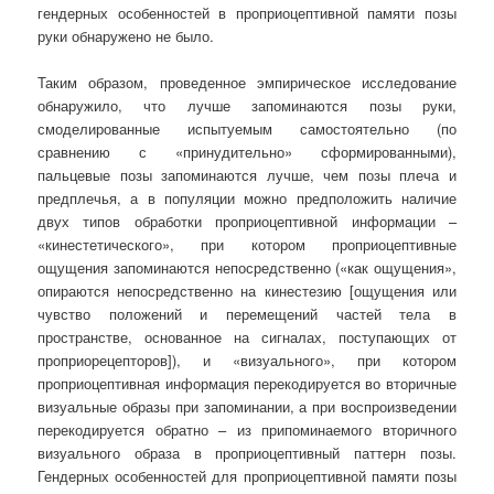
гендерных особенностей в проприоцептивной памяти позы
руки обнаружено не было.
Таким образом, проведенное эмпирическое исследование
обнаружило, что лучше запоминаются позы руки,
смоделированные испытуемым самостоятельно (по
сравнению с «принудительно» сформированными),
пальцевые позы запоминаются лучше, чем позы плеча и
предплечья, а в популяции можно предположить наличие
двух типов обработки проприоцептивной информации –
«кинестетического», при котором проприоцептивные
ощущения запоминаются непосредственно («как ощущения»,
опираются непосредственно на кинестезию [ощущения или
чувство положений и перемещений частей тела в
пространстве, основанное на сигналах, поступающих от
проприорецепторов]), и «визуального», при котором
проприоцептивная информация перекодируется во вторичные
визуальные образы при запоминании, а при воспроизведении
перекодируется обратно – из припоминаемого вторичного
визуального образа в проприоцептивный паттерн позы.
Гендерных особенностей для проприоцептивной памяти позы