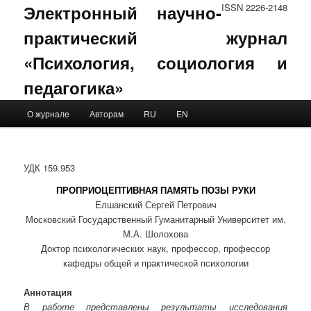
Электронный научно-
ISSN 2226-2148
практический журнал
«Психология, социология и
педагогика»
Main menu
О журнале
Авторам
RU
EN
Skip to primary content
Skip to secondary content
УДК 159.953
ПРОПРИОЦЕПТИВНАЯ ПАМЯТЬ ПОЗЫ РУКИ
Елшанский Сергей Петрович
Московский Государственный Гуманитарный Университет им.
М.А. Шолохова
Доктор психологических наук, профессор, профессор
кафедры общей и практической психологии
Аннотация
В работе представлены результаты исследования