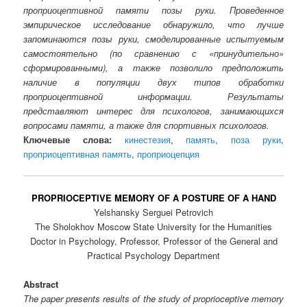
проприоцептивной памяти позы руки. Проведенное
эмпирическое исследование обнаружило, что лучше
запоминаются позы руки, смоделированные испытуемым
самостоятельно (по сравнению с «принудительно»
сформированными), а также позволило предположить
наличие в популяции двух типов обработки
проприоцептивной информации. Результаты
представляют интерес для психологов, занимающихся
вопросами памяти, а также для спортивных психологов.
Ключевые слова:
кинестезия
,
память
,
поза руки
,
проприоцептивная память
,
проприоцепция
PROPRIOCEPTIVE MEMORY OF A POSTURE OF A HAND
Yelshansky Serguei Petrovich
The Sholokhov Moscow State University for the Humanities
Doctor in Psychology, Professor, Professor of the General and
Practical Psychology Department
Abstract
The paper presents results of the study of proprioceptive memory