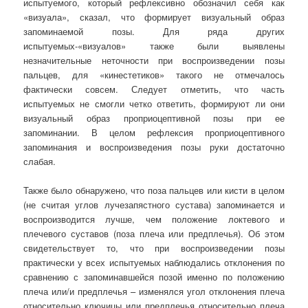
испытуемого, который рефлексивно обозначил себя как
«визуала», сказал, что формирует визуальный образ
запоминаемой позы. Для ряда других
испытуемых-«визуалов» также были выявлены
незначительные неточности при воспроизведении позы
пальцев, для «кинестетиков» такого не отмечалось
фактически совсем. Следует отметить, что часть
испытуемых не смогли четко ответить, формируют ли они
визуальный образ проприоцептивной позы при ее
запоминании. В целом рефлексия проприоцептивного
запоминания и воспроизведения позы руки достаточно
слабая.
Также было обнаружено, что поза пальцев или кисти в целом
(не считая углов лучезапястного сустава) запоминается и
воспроизводится лучше, чем положение локтевого и
плечевого суставов (поза плеча или предплечья). Об этом
свидетельствует то, что при воспроизведении позы
практически у всех испытуемых наблюдались отклонения по
сравнению с запоминавшейся позой именно по положению
плеча или/и предплечья – изменялся угол отклонения плеча
относительно ключицы или предплечья относительно плеча