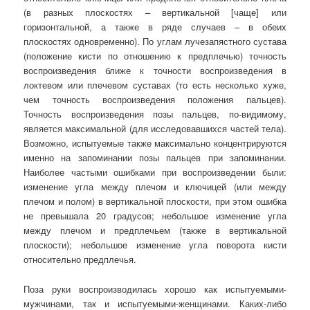
(в разных плоскостях – вертикальной [чаще] или
горизонтальной, а также в ряде случаев – в обеих
плоскостях одновременно). По углам лучезапястного сустава
(положение кисти по отношению к предплечью) точность
воспроизведения ближе к точности воспроизведения в
локтевом или плечевом суставах (то есть несколько хуже,
чем точность воспроизведения положения пальцев).
Точность воспроизведения позы пальцев, по-видимому,
является максимальной (для исследовавшихся частей тела).
Возможно, испытуемые также максимально концентрируются
именно на запоминании позы пальцев при запоминании.
Наиболее частыми ошибками при воспроизведении были:
изменение угла между плечом и ключицей (или между
плечом и полом) в вертикальной плоскости, при этом ошибка
не превышала 20 градусов; небольшое изменение угла
между плечом и предплечьем (также в вертикальной
плоскости); небольшое изменение угла поворота кисти
относительно предплечья.
Поза руки воспроизводилась хорошо как испытуемыми-
мужчинами, так и испытуемыми-женщинами. Каких-либо