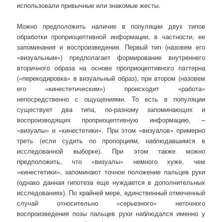
использовали привычные или знакомые жесты.
Можно предположить наличие в популяции двух
типов
обработки проприоцептивной информации, в частности, ее
запоминания и воспроизведения. Первый тип (назовем его
«визуальным») предполагает формирование внутреннего
вторичного образа на основе проприоцептивного паттерна
(«перекодировка» в визуальный образ), при втором (назовем
его «кинестетическим») происходит «работа»
непосредственно с ощущениями. То есть в популяции
существует два типа, по-разному запоминающих и
воспроизводящих проприоцептивную информацию, –
«визуалы» и «кинестетики». При этом «визуалов» примерно
треть (если судить по пропорциям, наблюдавшимся в
исследованной выборке). При этом также можно
предположить, что «визуалы» немного хуже, чем
«кинестетики», запоминают точное положение пальцев руки
(однако данная гипотеза еще нуждается в дополнительных
исследованиях). По крайней мере, единственный отмеченный
случай относительно «серьезного» неточного
воспроизведения позы пальцев руки наблюдался именно у