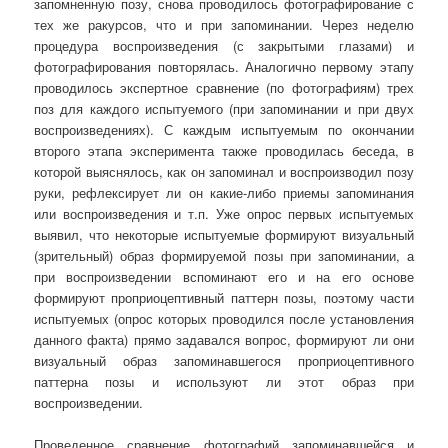
запомненную позу, снова проводилось фотографирование с
тех же ракурсов, что и при запоминании. Через неделю
процедура воспроизведения (с закрытыми глазами) и
фотографирования повторялась. Аналогично первому этапу
проводилось экспертное сравнение (по фотографиям) трех
поз для каждого испытуемого (при запоминании и при двух
воспроизведениях). С каждым испытуемым по окончании
второго этапа эксперимента также проводилась беседа, в
которой выяснялось, как он запоминал и воспроизводил позу
руки, рефлексирует ли он какие-либо приемы запоминания
или воспроизведения и т.п. Уже опрос первых испытуемых
выявил, что некоторые испытуемые формируют визуальный
(зрительный) образ формируемой позы при запоминании, а
при воспроизведении вспоминают его и на его основе
формируют проприоцептивный паттерн позы, поэтому части
испытуемых (опрос которых проводился после установления
данного факта) прямо задавался вопрос, формируют ли они
визуальный образ запоминавшегося проприоцептивного
паттерна позы и используют ли этот образ при
воспроизведении.
Проведенное сравнение фотографий запоминавшейся и