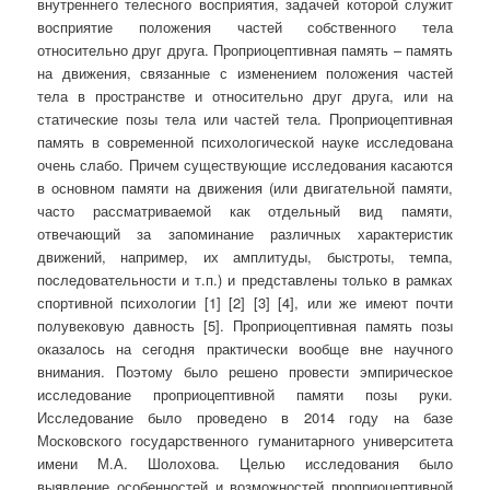
внутреннего телесного восприятия, задачей которой служит
восприятие положения частей собственного тела
относительно друг друга. Проприоцептивная память – память
на движения, связанные с изменением положения частей
тела в пространстве и относительно друг друга, или на
статические позы тела или частей тела. Проприоцептивная
память в современной психологической науке исследована
очень слабо. Причем существующие исследования касаются
в основном памяти на движения (или двигательной памяти,
часто рассматриваемой как отдельный вид памяти,
отвечающий за запоминание различных характеристик
движений, например, их амплитуды, быстроты, темпа,
последовательности и т.п.) и представлены только в рамках
спортивной психологии [1] [2] [3] [4], или же имеют почти
полувековую давность [5]. Проприоцептивная память позы
оказалось на сегодня практически вообще вне научного
внимания. Поэтому было решено провести эмпирическое
исследование проприоцептивной памяти позы руки.
Исследование было проведено в 2014 году на базе
Московского государственного гуманитарного университета
имени М.А. Шолохова. Целью исследования было
выявление особенностей и возможностей проприоцептивной