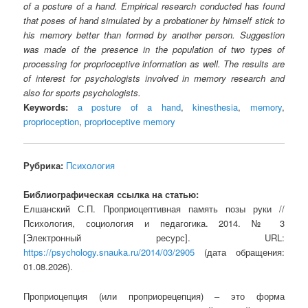
of a posture of a hand. Empirical research conducted has found
that poses of hand simulated by a probationer by himself stick to
his memory better than formed by another person. Suggestion
was made of the presence in the population of two types of
processing for proprioceptive information as well. The results are
of interest for psychologists involved in memory research and
also for sports psychologists.
Keywords:
a posture of a hand
,
kinesthesia
,
memory
,
proprioception
,
proprioceptive memory
Рубрика:
Психология
Библиографическая ссылка на статью:
Елшанский С.П. Проприоцептивная память позы руки //
Психология, социология и педагогика. 2014. № 3
[Электронный ресурс]. URL:
https://psychology.snauka.ru/2014/03/2905
(дата обращения:
01.08.2026).
Проприоцепция (или проприорецепция) – это форма