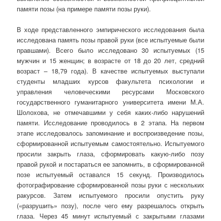
памяти позы (на примере памяти позы руки).
В ходе представленного эмпирического исследования была
исследована память позы правой руки (все испытуемые были
правшами). Всего было исследовано 30 испытуемых (15
мужчин и 15 женщин; в возрасте от 18 до 20 лет, средний
возраст – 18,79 года). В качестве испытуемых выступали
студенты младших курсов факультета психологии и
управления человеческими ресурсами Московского
государственного гуманитарного университета имени М.А.
Шолохова, не отмечавшими у себя каких-либо нарушений
памяти. Исследование проводилось в 2 этапа. На первом
этапе исследовалось запоминание и воспроизведение позы,
сформированной испытуемым самостоятельно. Испытуемого
просили закрыть глаза, сформировать какую-либо позу
правой рукой и постараться ее запомнить, в сформированной
позе испытуемый оставался 15 секунд. Производилось
фотографирование сформированной позы руки с нескольких
ракурсов. Затем испытуемого просили опустить руку
(«разрушить» позу), после чего ему разрешалось открыть
глаза. Через 45 минут испытуемый с закрытыми глазами