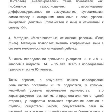
Пантелеев). Анализировались такие показатели как:
глобальное самоотношение; самоотношение,
дифференцированное по самоуважению, аутосимпатии,
самоинтересу и ожиданиям отношения к себе; уровень
конкретных действий (готовностей к ним) в отношении к
своему «Я».
4. Методика «Межличностные отношения ребенка» (Рене
Жиль). Методика позволяет выявить конфликтные зоны в
системе межличностных отношений ребенка.
В нашем исследовании принимали учащиеся 8- х и 9- х
классов в возрасте 14 – 15 лет. Всего в исследовании
приняло участие 60 человек.
Таким образом, в результате нашего исследования
большинство составили 70 % подростков, у которых
неглубокий уровень переживания одиночества, это
характеризуется тем, как мы и предполагали, что с одной
стороны, у подростка возникает стремление слиться с
группой, обществом, миром, почувствовать себя их
частицей, ну а все же с другой стороны — боязнь потерять