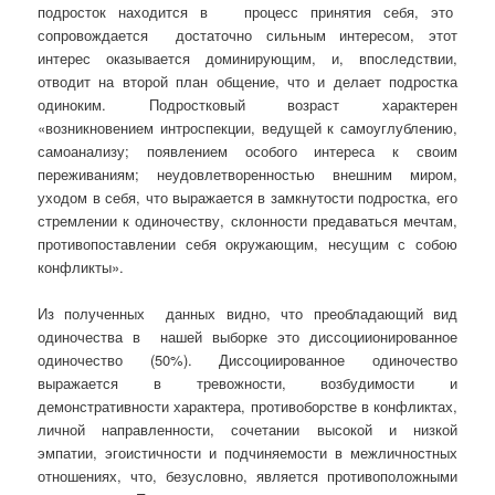
подросток находится в процесс принятия себя, это
сопровождается достаточно сильным интересом, этот
интерес оказывается доминирующим, и, впоследствии,
отводит на второй план общение, что и делает подростка
одиноким. Подростковый возраст характерен
«возникновением интроспекции, ведущей к самоуглублению,
самоанализу; появлением особого интереса к своим
переживаниям; неудовлетворенностью внешним миром,
уходом в себя, что выражается в замкнутости подростка, его
стремлении к одиночеству, склонности предаваться мечтам,
противопоставлении себя окружающим, несущим с собою
конфликты».
Из полученных данных видно, что преобладающий вид
одиночества в нашей выборке это диссоциионированное
одиночество (50%). Диссоциированное одиночество
выражается в тревожности, возбудимости и
демонстративности характера, противоборстве в конфликтах,
личной направленности, сочетании высокой и низкой
эмпатии, эгоистичности и подчиняемости в межличностных
отношениях, что, безусловно, является противоположными