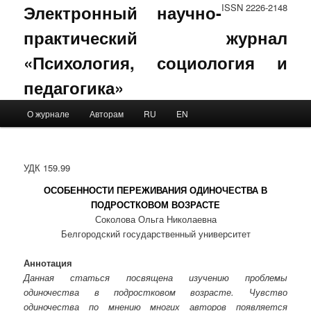
Электронный научно-
ISSN 2226-2148
практический журнал
«Психология, социология и
педагогика»
Main menu
О журнале
Авторам
RU
EN
Skip to primary content
Skip to secondary content
УДК 159.99
ОСОБЕННОСТИ ПЕРЕЖИВАНИЯ ОДИНОЧЕСТВА В
ПОДРОСТКОВОМ ВОЗРАСТЕ
Соколова Ольга Николаевна
Белгородский государственный университет
Аннотация
Данная статься посвящена изучению проблемы
одиночества в подростковом возрасте. Чувство
одиночества по мнению многих авторов появляется