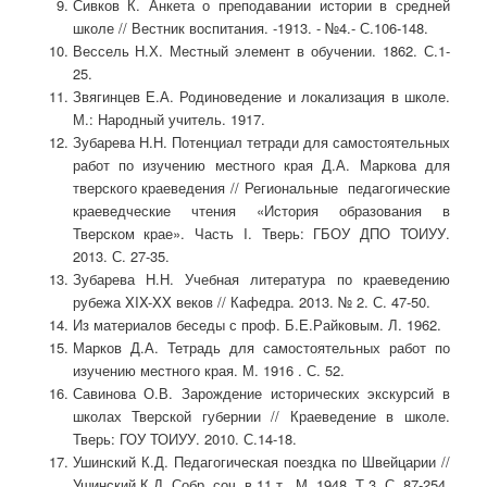
Сивков К. Анкета о преподавании истории в средней
школе // Вестник воспитания. -1913. - №4.- С.106-148.
Вессель Н.Х. Местный элемент в обучении. 1862. С.1-
25.
Звягинцев Е.А. Родиноведение и локализация в школе.
М.: Народный учитель. 1917.
Зубарева Н.Н. Потенциал тетради для самостоятельных
работ по изучению местного края Д.А. Маркова для
тверского краеведения // Региональные педагогические
краеведческие чтения «История образования в
Тверском крае». Часть I. Тверь: ГБОУ ДПО ТОИУУ.
2013. С. 27-35.
Зубарева Н.Н. Учебная литература по краеведению
рубежа XIX-XX веков // Кафедра. 2013. № 2. С. 47-50.
Из материалов беседы с проф. Б.Е.Райковым. Л. 1962.
Марков Д.А. Тетрадь для самостоятельных работ по
изучению местного края. М. 1916 . С. 52.
Савинова О.В. Зарождение исторических экскурсий в
школах Тверской губернии // Краеведение в школе.
Тверь: ГОУ ТОИУУ. 2010. С.14-18.
Ушинский К.Д. Педагогическая поездка по Швейцарии //
Ушинский К.Д. Собр. соч. в 11 т. М. 1948. Т.3. С. 87-254.