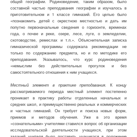
общей географии. Родиноведение, таким образом, было
составной частью преподавания географии и изучалось в
приготовительном и 1 классе гимназий. Его целью было
«познакомить детей с окрестною местностью и дать им
попутно первоначальные сведения о горизонте, временах
года, о почве и реке, озере, лесе, луге, о земледелии,
скотоводстве, ремеслах и т.п.». Объяснительная записка
гимназической программы содержала рекомендации не
только по содержанию предмета, но и по методике его
преподавания. Указывалось, что курс родиноведения
«немыслим без действительных прогулок и без
самостоятельного отношения к ним учащихся.
Местный элемент в практике преподавания.
К концу
рассматриваемого периода местный элемент постепенно
проникает в практику работы отделенных начальных и
средних школ, и преимущественно реальных и коммерческих
и частных гимназий. Он требует и поиска новых форм,
приемов и методов обучения. Уже в это время
«сознательными» учителями ставился вопрос об организации
исследовательской деятельности учащихся, при этом
задачей учителя было поставить учащегося в положение