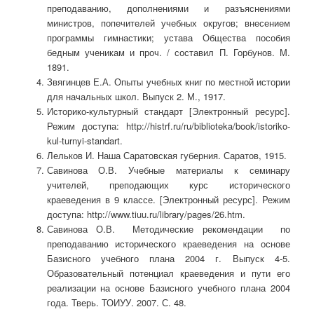
преподаванию, дополнениями и разъяснениями
министров, попечителей учебных округов; внесением
программы гимнастики; устава Общества пособия
бедным ученикам и проч. / составил П. Горбунов. М.
1891.
Звягинцев Е.А. Опыты учебных книг по местной истории
для начальных школ. Выпуск 2. М., 1917.
Историко-культурный стандарт [Электронный ресурс].
Режим доступа: http://histrf.ru/ru/biblioteka/book/istoriko-
kul-turnyi-standart.
Лельков И. Наша Саратовская губерния. Саратов, 1915.
Савинова О.В.
Учебные материалы к семинару
учителей, преподающих курс исторического
краеведения в 9 классе. [Электронный ресурс]. Режим
доступа: http://www.tiuu.ru/library/pages/26.htm.
Савинова О.В. Методические рекомендации по
преподаванию исторического краеведения на основе
Базисного учебного плана 2004 г. Выпуск 4-5.
Образовательный потенциал краеведения и пути его
реализации на основе Базисного учебного плана 2004
года. Тверь. ТОИУУ. 2007. С. 48.