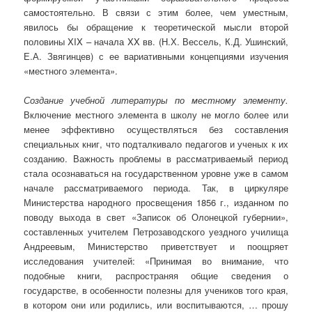
самостоятельно. В связи с этим более, чем уместным,
явилось бы обращение к теоретической мысли второй
половины XIX – начала XX вв. (Н.Х. Вессель, К.Д. Ушинский,
Е.А. Звягинцев) с ее вариативными концепциями изучения
«местного элемента».
Создание учебной литературы по местному элементу.
Включение местного элемента в школу не могло более или
менее эффективно осуществляться без составления
специальных книг, что подталкивало педагогов и ученых к их
созданию. Важность проблемы в рассматриваемый период
стала осознаваться на государственном уровне уже в самом
начале рассматриваемого периода. Так, в циркуляре
Министерства народного просвещения 1856 г., изданном по
поводу выхода в свет «Записок об Олонецкой губернии»,
составленных учителем Петрозаводского уездного училища
Андреевым, Министерство приветствует и поощряет
исследования учителей: «Принимая во внимание, что
подобные книги, распространяя общие сведения о
государстве, в особенности полезны для учеников того края,
в котором они или родились, или воспитываются, … прошу