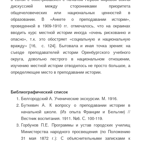
дискуссией между сторонниками приоритета
общечеловеческих или национальных ценностей в
образовании. В «Анкете о преподавании истории»,
проведенной в 1909-1910 гг. отмечалось, что на окраинах
вводить курс местной истории иногда «очень рискованно и
опасно», т.к. это обостряет «социальную и национальную
вражду» [16, с. 124]. Бытовала и иная точка зрения: на
съезде преподавателей истории Оренбургского учебного
округа, довольно пестрого в национальном отношении,
изучению местной истории отводилось не просто большое, а
определяющее место в преподавании истории.
Библиографический список
Белгородский А. Ученические экскурсии. М. 1916.
Буткевич А. К вопросу о преподавании истории в
начальной школе. (Из опыта Франции и Бельгии) //
Вестник воспитания. 1911. №6. С. 100-119.
Горбунов П.Е. Программы и устав городских училищ
Министерства народного просвещения (по Положению
31 мая 1872 г.): С объяснительными записками к