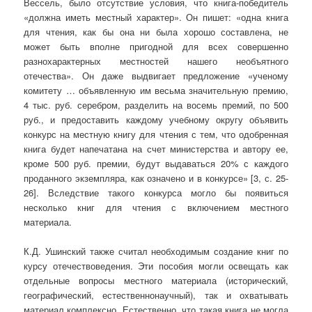
Вессель, было отсутствие условия, что книга-победитель
«должна иметь местный характер». Он пишет: «одна книга
для чтения, как бы она ни была хорошо составлена, не
может быть вполне пригодной для всех совершенно
разнохарактерных местностей нашего необъятного
отечества». Он даже выдвигает предложение «ученому
комитету … объявленную им весьма значительную премию,
4 тыс. руб. серебром, разделить на восемь премий, по 500
руб., и предоставить каждому учебному округу объявить
конкурс на местную книгу для чтения с тем, что одобренная
книга будет напечатана на счет министерства и автору ее,
кроме 500 руб. премии, будут выдаваться 20% с каждого
проданного экземпляра, как означено и в конкурсе» [3, с. 25-
26]. Вследствие такого конкурса могло бы появиться
несколько книг для чтения с включением местного
материала.
К.Д. Ушинский также считал необходимым создание книг по
курсу отечествоведения. Эти пособия могли освещать как
отдельные вопросы местного материала (исторический,
географический, естественнонаучный), так и охватывать
материал комплексно. Естественно, что такая книга не могла