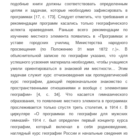
подобные книги должны соответствовать определенным
целям и задачам, которые необходимо зафиксировать в
программах [17, с. 173]. Следует отметить, что требования и
рекомендации программ касались только географического
аспекта краеведения. Раньше всего рекомендации по
изучению местного элемента появились в «Программах и
уставе городских училищ Министерства народного
просвещения (по Положению 31 мая 1872 г.)». В
объяснительной записке по географии указано, что «для
успешного усвоения материала необходимо, чтобы учащиеся
умели ориентироваться в знакомой им местности… Этим
задачам служит курс отчизноведения как пропедевтический
курс географии, дающий первоначальное знакомство с
пространственными отношениями и вообще с элементами
географии» [4, с. 34]. Что касается гимназического
образования, то появление местного элемента в программах
прослеживается только спустя треть столетия, в 1914 г. В
циркуляре «О программах по географии для мужских
гимназий» 1914 г. был определен первый концентр курса
географии, который включал в себя родиноведение,
наглядный курс географии России и начальные сведения из