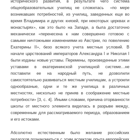
исторического развития, в результате чего система
общеобразовательных училищ не сложилась «по мере
возникавших потребностей, из училищ, заведенных еще во
время Владимира и других князей, при некоторых церквах и
монастырях», как это было на Западе, а была достаточно
механически «перенесена к нам совершенно готовою с
самыми ничтожными изменениями из Австрии, по повелению
Екатерины II», безо всякого учета местных условий. В
начале царствований императоров Александра I и Николая I
были изданы новые уставы. Перемены, произведенные этими
уставами в екатерининской училищной системе…не
поставили ее на народный путь, не дозволили
самостоятельно развиваться местным училищам, а устроили
однообразные, одни и те же училища в различных
местностях, нисколько не приняв в соображение местные
потребности» [3, с. 4]. Иными словами, причина оторванности
школы от местного элемента виделась в разрыве между,
современным для рассматриваемого периода, образованием
и его истоками.
Абсолютно естественным было желание российских
педагогов познакомиться с этим аспектом опыта европейских