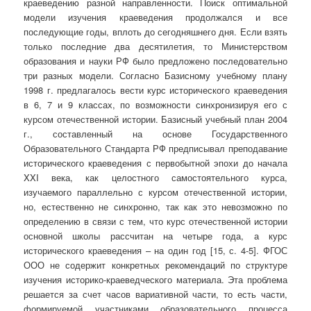
краеведению разной направленности. Поиск оптимальной
модели изучения краеведения продолжался и все
последующие годы, вплоть до сегодняшнего дня. Если взять
только последние два десятилетия, то Министерством
образования и науки РФ было предложено последовательно
три разных модели. Согласно Базисному учебному плану
1998 г. предлагалось вести курс исторического краеведения
в 6, 7 и 9 классах, по возможности синхронизируя его с
курсом отечественной истории. Базисный учебный план 2004
г., составленный на основе Государственного
Образовательного Стандарта РФ предписывал преподавание
исторического краеведения с первобытной эпохи до начала
XXI века, как целостного самостоятельного курса,
изучаемого параллельно с курсом отечественной истории,
но, естественно не синхронно, так как это невозможно по
определению в связи с тем, что курс отечественной истории
основной школы рассчитан на четыре года, а курс
исторического краеведения – на один год [15, с. 4-5]. ФГОС
ООО не содержит конкретных рекомендаций по структуре
изучения историко-краеведческого материала. Эта проблема
решается за счет часов вариативной части, то есть части,
формируемой участниками образовательного процесса