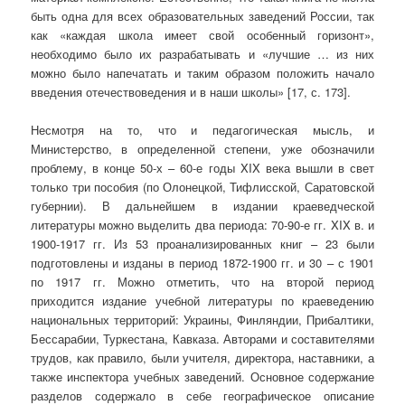
быть одна для всех образовательных заведений России, так
как «каждая школа имеет свой особенный горизонт»,
необходимо было их разрабатывать и «лучшие … из них
можно было напечатать и таким образом положить начало
введения отечествоведения и в наши школы» [17, с. 173].
Несмотря на то, что и педагогическая мысль, и
Министерство, в определенной степени, уже обозначили
проблему, в конце 50-х – 60-е годы XIX века вышли в свет
только три пособия (по Олонецкой, Тифлисской, Саратовской
губернии). В дальнейшем в издании краеведческой
литературы можно выделить два периода: 70-90-е гг. XIX в. и
1900-1917 гг. Из 53 проанализированных книг – 23 были
подготовлены и изданы в период 1872-1900 гг. и 30 – с 1901
по 1917 гг. Можно отметить, что на второй период
приходится издание учебной литературы по краеведению
национальных территорий: Украины, Финляндии, Прибалтики,
Бессарабии, Туркестана, Кавказа. Авторами и составителями
трудов, как правило, были учителя, директора, наставники, а
также инспектора учебных заведений. Основное содержание
разделов содержало в себе географическое описание