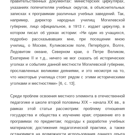
правительственных документах: министерских циркулярах,
указаниях попечителям учебных округов, в объяснительных
записках к программам различных учебных заведений. Так,
например, директор народных училищ Могилевской
губернии, лицо официальное, в 1913 г. издает циркуляр, в
котором писал об уроках истории: «Ни один из учащихся,
подробно рассказывавших мне, при посещении мною
училищ, о Москве, Куликовском поле, Петербурге, Волге,
Ледовитом океане, Северном крае, о Петре Великом,
Екатерине II и т.д., ничего не мог сказать об исторических
уголках и событиях данной местности Могилевской губернии,
прославленных великими деяниями, и это несмотря на то,
что некоторые училища стоят рядом с этими историческими
уголками и местностями» [6, с. 13].
Среди проблем освоения местного элемента в отечественной
педагогике и школе второй половины XIX – начала XX вв., в
рамках этой статьи рассмотрим: проблему отношения
государства и общества к изучению края; отражение его в
программах по предметам; подходы к разработке учебных
материалов; достижения педагогической практики, а также
остановимся на возможности использования данного опыта