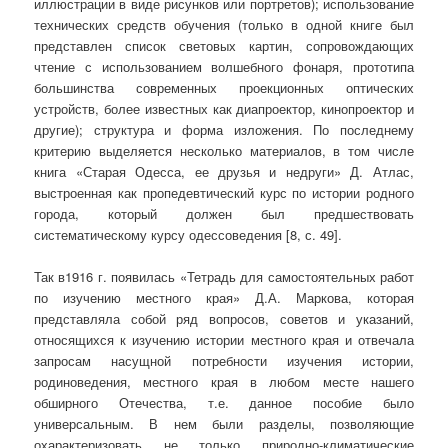
иллюстрации в виде рисунков или портретов); использование
технических средств обучения (только в одной книге был
представлен список световых картин, сопровождающих
чтение с использованием волшебного фонаря, прототипа
большинства современных проекционных оптических
устройств, более известных как диапроектор, кинопроектор и
другие); структура и форма изложения. По последнему
критерию выделяется несколько материалов, в том числе
книга «Старая Одесса, ее друзья и недруги» Д. Атлас,
выстроенная как пропедевтический курс по истории родного
города, который должен был предшествовать
систематическому курсу одессоведения [8, с. 49].
Так в1916 г. появилась «Тетрадь для самостоятельных работ
по изучению местного края» Д.А. Маркова, которая
представляла собой ряд вопросов, советов и указаний,
относящихся к изучению истории местного края и отвечала
запросам насущной потребности изучения истории,
родиноведения, местного края в любом месте нашего
обширного Отечества, т.е. данное пособие было
универсальным. В нем были разделы, позволяющие
охарактеризовать не только природно-климатические