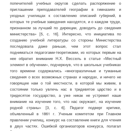
попечителей учебных округов сделать распоряжение о
приглашении преподавателей географии в гимназиях и
уездных училищах к составлению описаний губерний, в
которых те учебные заведения находятся, и о каждом труде,
признанном за лучший по дирекции, доводить до сведения
министерства» [5, с. 16]. Интересно, что инициатива по
созданию учебной литературы со стороны Министерства
последовала даже раньше, чем этот вопрос стал
подниматься педагогами-теоретиками, из которых первым на
нее обратил внимание Н.Х. Вессель в статье «Местный
элемент в обучении», подчеркнув, что в школьных учебниках
того времени содержались «многоразличные и туманные
сведения о всех возможных странах и народах, и ничего не
говорящее нам о той местности, в которой мы живем, в
состоянии только увлечь нас в тридевятое царство и в
тридесятое государство, а уже никак не устремит наше
внимание на изучение того, что нас окружает, на изучение
родной страны» [3, с. 6]. Педагог подверг критике,
объявленный в 1861 г. Ученым комитетом при Главном
правлении училищ, конкурс на составление книги для чтения
в двух частях. Ошибкой организаторов конкурса, полагал