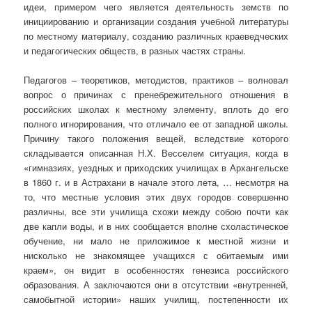
идеи, примером чего является деятельность земств по
инициированию и организации создания учебной литературы
по местному материалу, созданию различных краеведческих
и педагогических обществ, в разных частях страны.
Педагогов – теоретиков, методистов, практиков – волновал
вопрос о причинах с пренебрежительного отношения в
российских школах к местному элементу, вплоть до его
полного игнорирования, что отличало ее от западной школы.
Причину такого положения вещей, вследствие которого
складывается описанная Н.Х. Весселем ситуация, когда в
«гимназиях, уездных и приходских училищах в Архангельске
в 1860 г. и в Астрахани в начале этого лета, … несмотря на
то, что местные условия этих двух городов совершенно
различны, все эти училища схожи между собою почти как
две капли воды, и в них сообщается вполне схоластическое
обучение, ни мало не приложимое к местной жизни и
нисколько не знакомящее учащихся с обитаемым ими
краем», он видит в особенностях генезиса российского
образования. А заключаются они в отсутствии «внутренней,
самобытной истории» наших училищ, постепенности их