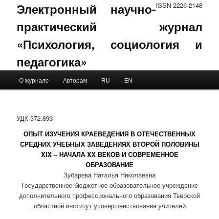
Электронный научно-
ISSN 2226-2148
практический журнал
«Психология, социология и
педагогика»
Main menu
О журнале
Авторам
RU
EN
Skip to primary content
Skip to secondary content
УДК 372.893
ОПЫТ ИЗУЧЕНИЯ КРАЕВЕДЕНИЯ В ОТЕЧЕСТВЕННЫХ
СРЕДНИХ УЧЕБНЫХ ЗАВЕДЕНИЯХ ВТОРОЙ ПОЛОВИНЫ
XIX – НАЧАЛА XX ВЕКОВ И СОВРЕМЕННОЕ
ОБРАЗОВАНИЕ
Зубарева Наталья Николаевна
Государственное бюджетное образовательное учреждение
дополнительного профессионального образования Тверской
областной институт усовершенствования учителей