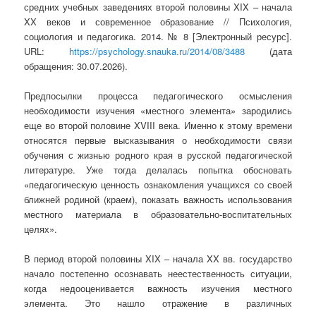
средних учебных заведениях второй половины XIX – начала
XX веков и современное образование // Психология,
социология и педагогика. 2014. № 8 [Электронный ресурс].
URL:
https://psychology.snauka.ru/2014/08/3488
(дата
обращения: 30.07.2026).
Предпосылки процесса педагогического осмысления
необходимости изучения «местного элемента» зародились
еще
во второй половине XVIII века. Именно к этому времени
относятся первые высказывания о необходимости связи
обучения с жизнью родного края в русской педагогической
литературе. Уже тогда делалась попытка обосновать
«педагогическую ценность ознакомления учащихся со своей
ближней родиной (краем), показать важность использования
местного материала в образовательно-воспитательных
целях».
В период второй половины XIX – начала XX вв.
государство
начало постепенно осознавать неестественность ситуации,
когда недооценивается важность изучения местного
элемента. Это нашло отражение в различных