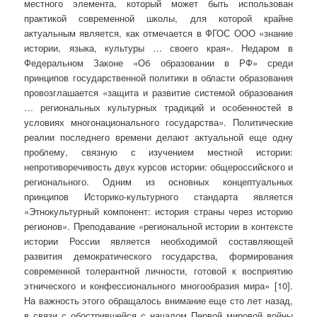
местного элемента, который может быть использован
практикой современной школы, для которой крайне
актуальным является, как отмечается в ФГОС ООО «знание
истории, языка, культуры … своего края». Недаром в
Федеральном Законе «Об образовании в РФ» среди
принципов государственной политики в области образования
провозглашается «защита и развитие системой образования
… региональных культурных традиций и особенностей в
условиях многонационального государства». Политические
реалии последнего времени делают актуальной еще одну
проблему, связную с изучением местной истории:
непротиворечивость двух курсов истории: общероссийского и
регионального. Одним из основных концептуальных
принципов Историко-культурного стандарта является
«Этнокультурный компонент: история страны через историю
регионов». Преподавание «региональной истории в контексте
истории России является необходимой составляющей
развития демократического государства, формирования
современной толерантной личности, готовой к восприятию
этнического и конфессионального многообразия мира» [10].
На важность этого обращалось внимание еще сто лет назад,
в связи с обострившейся с началом Первой мировой войны