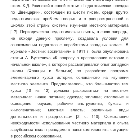
школ. К.Д. Ушинский в своей статье «Педагогическая поездка
по Швейцарии», состоящей из шести писем, среди других
педагогических проблем говорит и о распространенной в
школах этой страны системы изучения местного материала
[17]. Периодическая педагогическая печать, в свою очередь,
не обходя данную проблему, создавала условия для
ознакомления педагогов с наработками западных коллег. В
журнале «Вестник воспитания» в 1911 г. была опубликована
статья А. Буткевича «К вопросу о преподавании истории в
начальной школе», в которой рассматривался опыт западной
школы (Франции и Бельгии) по разработке программ
элементарного курса истории, основанного на изучении
местного элемента. Предполагалось, что большинство тем
курса (10 из 12) должны раскрываться на местном
материале: «наше питание; одежда; жилище; отопление и
освещение; оружие; рабочие инструменты; бумага и
книгопечатание; местная власть; различные виды
деятельности и празднества» [2, с. 110]. Осмысление
необходимости использования местного материала и опыта
зарубежных школ приводило к попыткам изменить ситуацию
в российском образовании.