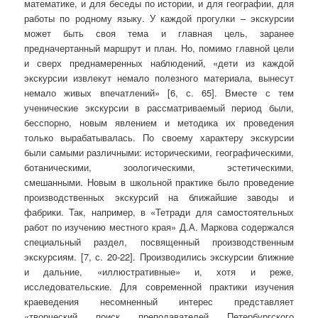
математике, и для беседы по истории, и для географии, для
работы по родному языку. У каждой прогулки – экскурсии
может быть своя тема и главная цель, заранее
предначертанный маршрут и план. Но, помимо главной цели
и сверх преднамеренных наблюдений, «дети из каждой
экскурсии извлекут немало полезного материала, вынесут
немало живых впечатлений» [6, с. 65]. Вместе с тем
ученические экскурсии в рассматриваемый период были,
бесспорно, новым явлением и методика их проведения
только вырабатывалась. По своему характеру экскурсии
были самыми различными: историческими, географическими,
ботаническими, зоологическими, эстетическими,
смешанными. Новым в школьной практике было проведение
производственных экскурсий на ближайшие заводы и
фабрики. Так, например, в «Тетради для самостоятельных
работ по изучению местного края» Д.А. Маркова содержался
специальный раздел, посвященный производственным
экскурсиям. [7, с. 20-22]. Производились экскурсии ближние
и дальние, «иллюстративные» и, хотя и реже,
исследовательские. Для современной практики изучения
краеведения несомненный интерес представляет
«творческий поиск преподавателей Петербургского