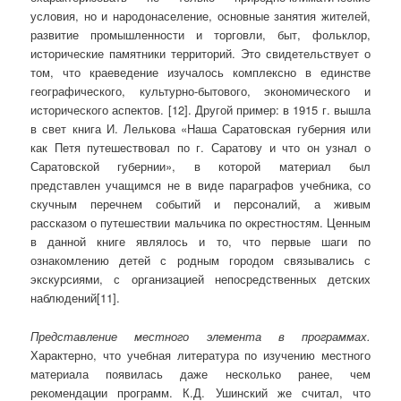
условия, но и народонаселение, основные занятия жителей,
развитие промышленности и торговли, быт, фольклор,
исторические памятники территорий. Это свидетельствует о
том, что краеведение изучалось комплексно в единстве
географического, культурно-бытового, экономического и
исторического аспектов. [12]. Другой пример: в 1915 г. вышла
в свет книга И. Лелькова «Наша Саратовская губерния или
как Петя путешествовал по г. Саратову и что он узнал о
Саратовской губернии», в которой материал был
представлен учащимся не в виде параграфов учебника, со
скучным перечнем событий и персоналий, а живым
рассказом о путешествии мальчика по окрестностям. Ценным
в данной книге являлось и то, что первые шаги по
ознакомлению детей с родным городом связывались с
экскурсиями, с организацией непосредственных детских
наблюдений[11].
Представление местного элемента в программах.
Характерно, что учебная литература по изучению местного
материала появилась даже несколько ранее, чем
рекомендации программ. К.Д. Ушинский же считал, что