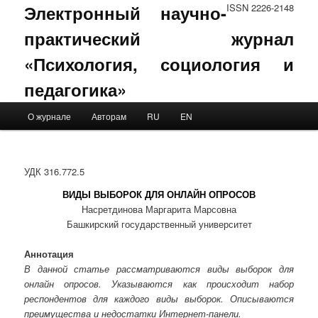
Электронный научно-
ISSN 2226-2148
практический журнал
«Психология, социология и
педагогика»
Main menu
О журнале
Авторам
RU
EN
Skip to primary content
Skip to secondary content
УДК 316.772.5
ВИДЫ ВЫБОРОК ДЛЯ ОНЛАЙН ОПРОСОВ
Насретдинова Маргарита Марсовна
Башкирский государственный университет
Аннотация
В данной статье рассматриваются виды выборок для
онлайн опросов. Указываются как происходит набор
респондентов для каждого виды выборок. Описываются
преимущества и недостатки Интернет-панели.