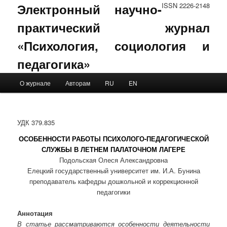
Электронный научно-
ISSN 2226-2148
практический журнал
«Психология, социология и
педагогика»
Main menu
О журнале
Авторам
RU
EN
Skip to primary content
Skip to secondary content
УДК 379.835
ОСОБЕННОСТИ РАБОТЫ ПСИХОЛОГО-ПЕДАГОГИЧЕСКОЙ
СЛУЖБЫ В ЛЕТНЕМ ПАЛАТОЧНОМ ЛАГЕРЕ
Подольская Олеся Александровна
Елецкий государственный университет им. И.А. Бунина
преподаватель кафедры дошкольной и коррекционной
педагогики
Аннотация
В статье рассматриваются особенности деятельности