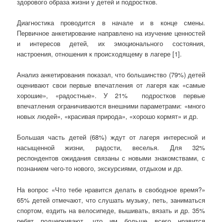
здорового образа жизни у детей и подростков.
Диагностика проводится в начале и в конце смены.
Первичное анкетирование направлено на изучение ценностей
и интересов детей, их эмоционального состояния,
настроения, отношения к происходящему в лагере [1].
Анализ анкетирования показал, что большинство (79%) детей
оценивают свои первые впечатления от лагеря как «самые
хорошие», «радостные». У 21% подростков первые
впечатления ограничиваются внешними параметрами: «много
новых людей», «красивая природа», «хорошо кормят» и др.
Большая часть детей (68%) ждут от лагеря интересной и
насыщенной жизни, радости, веселья. Для 32%
респондентов ожидания связаны с новыми знакомствами, с
познанием чего-то нового, экскурсиями, отдыхом и др.
На вопрос «Что тебе нравится делать в свободное время?»
65% детей отмечают, что слушать музыку, петь, заниматься
спортом, ездить на велосипеде, вышивать, вязать и др. 35%
ребят подчеркивают, что им больше всего нравится