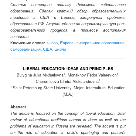
Статья посвящена анализу феномена либерального
образования. Сделан краткий обзор образовательных
традиций в США и Европе, затронуты проблемы
образования в РФ. Акцент сделан на социализирующую роль
образовательного процесса в процессе воспитания
личности.
Ключевые слова:
выбор
,
Европа
,
либеральное образование
,
самореализация
,
США
,
школа
LIBERAL EDUCATION: IDEAS AND PRINCIPLES
1
1
Bulygina Julia Mikhailovna
, Monakhov Fedor Valerevich
,
1
Cheremisova Elmira Aleksandrovna
1
Saint-Petersburg State University, Major: Intercultural Education
(M.A.)
Abstract
The article is focused on the concept of liberal education. Brief
review of educational traditions abroad is done as well as the
problems of education in Russia are revealed. The accent is put
on the role of education in child's upbringing and person's