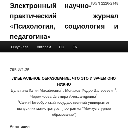
Электронный научно-
ISSN 2226-2148
практический журнал
«Психология, социология и
педагогика»
Main menu
О журнале
Авторам
RU
EN
Skip to primary content
Skip to secondary content
УДК 371.39
ЛИБЕРАЛЬНОЕ ОБРАЗОВАНИЕ: ЧТО ЭТО И ЗАЧЕМ ОНО
НУЖНО
1
1
Булыгина Юлия Михайловна
, Монахов Федор Валерьевич
,
1
Черемисова Эльмира Александровна
1
Санкт-Петербургский государственный университет,
выпускник магистратуры (программа "Межкультурное
образование")
Аннотация