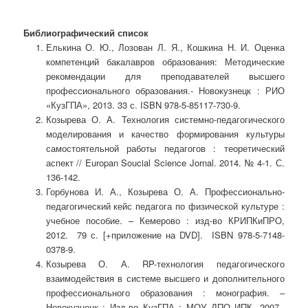
Библиографический список
Елькина О. Ю., Лозован Л. Я., Кошкина Н. И. Оценка
компетенций бакалавров образования: Методические
рекомендации для преподавателей высшего
профессионального образования.- Новокузнецк : РИО
«КузГПА», 2013. 33 с. ISBN 978-5-85117-730-9.
Козырева О. А. Технология системно-педагогического
моделирования и качество формирования культуры
самостоятельной работы педагогов : теоретический
аспект // Europan Soucial Science Jornal. 2014. № 4-1. С.
136-142.
Горбунова И. А., Козырева О. А. Профессионально-
педагогический кейс педагога по физической культуре :
учебное пособие. – Кемерово : изд-во КРИПКиПРО,
2012. 79 с. [+приложение на DVD]. ISBN 978-5-7148-
0378-9.
Козырева О. А. RP-технология педагогического
взаимодействия в системе высшего и дополнительного
профессионального образования : монография. –
Новокузнецк : Изд-во КузГПА : МОУ ДПО ИПК, 2007.