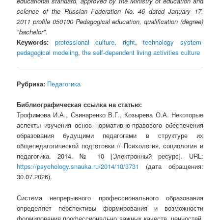
educational standard, approved by the Ministry of education and
science of the Russian Federation No. 46 dated January 17,
2011 profile 050100 Pedagogical education, qualification (degree)
"bachelor".
Keywords:
professional culture
,
right
,
technology system-
pedagogical modeling
,
the self-dependent living activities culture
Рубрика:
Педагогика
Библиографическая ссылка на статью:
Трофимова И.А., Свинаренко В.Г., Козырева О.А. Некоторые
аспекты изучения основ нормативно-правового обеспечения
образования будущими педагогами в структуре их
общепедагогической подготовки // Психология, социология и
педагогика. 2014. № 10 [Электронный ресурс]. URL:
https://psychology.snauka.ru/2014/10/3731
(дата обращения:
30.07.2026).
Система непрерывного профессионального образования
определяет перспективы формирования и возможности
формирования профессионально важных качеств, ценностей,