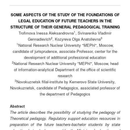
SOME ASPECTS OF THE STUDY OF THE FOUNDATIONS OF
LEGAL EDUCATION OF FUTURE TEACHERS IN THE
STRUCTURE OF THEIR GENERAL PEDAGOGICAL TRAINING
1
Trofimova Inessa Aleksandrovna
, Svinarenko Vladimir
2
3
Gennadievich
, Kozyreva Olga Anatolievna
1
National Research Nuclear University "MEPhI", Moscow,
candidate of jurisprudence, associate Professor, center for the
development of additional professional education
2
National Research Nuclear University "MEPhI", Moscow, head
of information-analytical Department of the office of scientific
research
3
Novokuznetsk filial-institute by Kemerovo State University,
Novokuznetsk, candidate of Pedagogics, associated professor of
the department of Pedagogics
Abstract
The article describes the possibility of studying the pedagogy of
Theoretical pedagogy. Regulatory support education resources in
preparation of the future teachers-bachelor students by state