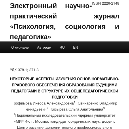
Электронный научно-
ISSN 2226-2148
практический журнал
«Психология, социология и
педагогика»
Main menu
О журнале
Авторам
RU
EN
Skip to primary content
Skip to secondary content
УДК 378.1; 371.3
НЕКОТОРЫЕ АСПЕКТЫ ИЗУЧЕНИЯ ОСНОВ НОРМАТИВНО-
ПРАВОВОГО ОБЕСПЕЧЕНИЯ ОБРАЗОВАНИЯ БУДУЩИМИ
ПЕДАГОГАМИ В СТРУКТУРЕ ИХ ОБЩЕПЕДАГОГИЧЕСКОЙ
ПОДГОТОВКИ
1
Трофимова Инесса Александровна
, Свинаренко Владимир
2
3
Геннадьевич
, Козырева Ольга Анатольевна
1
Национальный исследовательский ядерный университет
«МИФИ», г. Москва, кандидат юридических наук, доцент,
Центр развития дополнительного профессионального