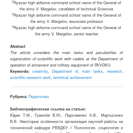
2
Ryazan high airborne command school name of the General of
the army V. Margelov, candidate of technical Sciences
3
Ryazan high airborne command school name of the General of
the army V. Margelov, associate professor
4
Ryazan high airborne command school name of the General of
the army V. Margelov, senior teacher
Abstract
The article considers the main tasks and peculiarities of
organization of scientific work with cadets at the Department of
operation of armament and military equipment of RVVDKU.
Keywords:
creativity
,
Department of
,
main tasks
,
research
,
scientific-research work
,
technical achievement
Рубрика:
Педагогика
Библиографическая ссылка на статью:
Юдин Т.М., Гумелёв В.Ю., Пархоменко А.В., Мартысенко
В.В. Некоторые особенности организации научной работы на
технической кафедре РВВДКУ // Психология, социология и