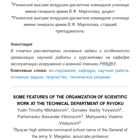
3
Рязанское высшее воздушно-десантное командное училище
имени генерала армии В.Ф. Маргелова, доцент
4
Рязанское высшее воздушно-десантное командное училище
имени генерала армии В.Ф. Маргелова, старший
преподаватель
Аннотация
В статье рассмотрены основные задачи и особенности
организации научной работы с курсантами на кафедре
эксплуатации вооружения и военной техники РВВДКУ.
Ключевые слова:
исследования
,
кафедра
,
научная работа
,
основные задачи
,
творчество
,
техническое решение
SOME FEATURES OF THE ORGANIZATION OF SCIENTIFIC
WORK AT THE TECHNICAL DEPARTMENT OF RVVDKU
1
2
Yudin Timothy Mikhailovich
, Gumelev Vasiliy Yuryevich
,
3
Parhomenko Alexander Viktorovich
, Martysenko Vladimir
4
Vitalyevich
1
Ryazan high airborne command school name of the General of
the army V. Margelov, associate professor