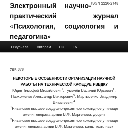
Электронный научно-
ISSN 2226-2148
практический журнал
«Психология, социология и
педагогика»
Main menu
О журнале
Авторам
RU
EN
Skip to primary content
Skip to secondary content
УДК 378
НЕКОТОРЫЕ ОСОБЕННОСТИ ОРГАНИЗАЦИИ НАУЧНОЙ
РАБОТЫ НА ТЕХНИЧЕСКОЙ КАФЕДРЕ РВВДКУ
1
2
Юдин Тимофей Михайлович
, Гумелёв Василий Юрьевич
,
3
Пархоменко Александр Викторович
, Мартысенко Владимир
4
Витальевич
1
Рязанское высшее воздушно-десантное командное училище
имени генерала армии В.Ф. Маргелова, доцент
2
Рязанское высшее воздушно-десантное командное училище
имени генерала армии В.Ф. Маргелова, канд. техн. наук