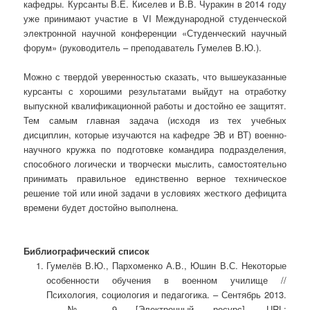
кафедры. Курсанты В.Е. Киселев и В.В. Чуракин в 2014 году
уже принимают участие в VI Международной студенческой
электронной научной конференции «Студенческий научный
форум» (руководитель – преподаватель Гумелев В.Ю.).
Можно с твердой уверенностью сказать, что вышеуказанные
курсанты с хорошими результатами выйдут на отработку
выпускной квалификационной работы и достойно ее защитят.
Тем самым главная задача (исходя из тех учебных
дисциплин, которые изучаются на кафедре ЭВ и ВТ) военно-
научного кружка по подготовке командира подразделения,
способного логически и творчески мыслить, самостоятельно
принимать правильное единственно верное техническое
решение той или иной задачи в условиях жесткого дефицита
времени будет достойно выполнена.
Библиографический список
Гумелёв В.Ю., Пархоменко А.В., Юшин В.С. Некоторые
особенности обучения в военном училище //
Психология, социология и педагогика. – Сентябрь 2013.
- № 9 [Электронный ресурс]. URL: