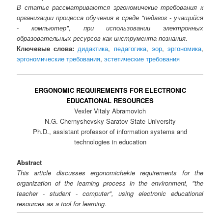
В статье рассматриваются эргономичекие требования к
организации процесса обучения в среде "педагог - учащийся
- компьютер", при использовании электронных
образовательных ресурсов как инструмента познания.
Ключевые слова:
дидактика
,
педагогика
,
эор
,
эргономика
,
эргономические требования
,
эстетические требования
ERGONOMIC REQUIREMENTS FOR ELECTRONIC
EDUCATIONAL RESOURCES
Vexler Vitaly Abramovich
N.G. Chernyshevsky Saratov State University
Ph.D., assistant professor of information systems and
technologies in education
Abstract
This article discusses ergonomichekie requirements for the
organization of the learning process in the environment, "the
teacher - student - computer", using electronic educational
resources as a tool for learning.