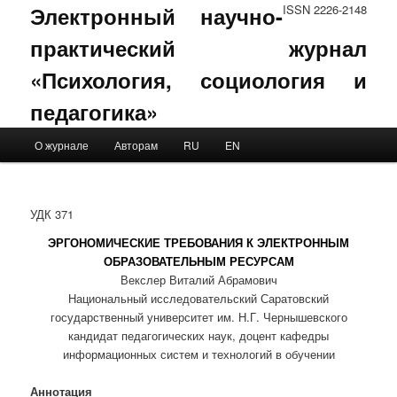
Электронный научно-
ISSN 2226-2148
практический журнал
«Психология, социология и
педагогика»
Main menu
О журнале
Авторам
RU
EN
Skip to primary content
Skip to secondary content
УДК 371
ЭРГОНОМИЧЕСКИЕ ТРЕБОВАНИЯ К ЭЛЕКТРОННЫМ
ОБРАЗОВАТЕЛЬНЫМ РЕСУРСАМ
Векслер Виталий Абрамович
Национальный исследовательский Саратовский
государственный университет им. Н.Г. Чернышевского
кандидат педагогических наук, доцент кафедры
информационных систем и технологий в обучении
Аннотация