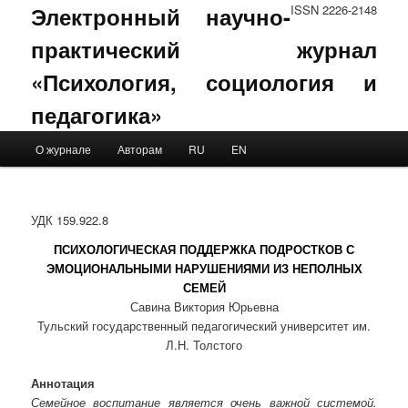
Электронный научно-
ISSN 2226-2148
практический журнал
«Психология, социология и
педагогика»
Main menu
О журнале
Авторам
RU
EN
Skip to primary content
Skip to secondary content
УДК 159.922.8
ПСИХОЛОГИЧЕСКАЯ ПОДДЕРЖКА ПОДРОСТКОВ С
ЭМОЦИОНАЛЬНЫМИ НАРУШЕНИЯМИ ИЗ НЕПОЛНЫХ
СЕМЕЙ
Савина Виктория Юрьевна
Тульский государственный педагогический университет им.
Л.Н. Толстого
Аннотация
Семейное воспитание является очень важной системой.