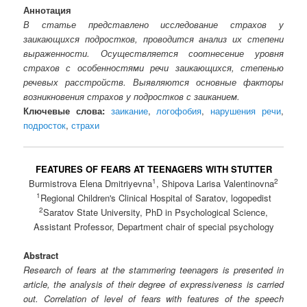
Аннотация
В статье представлено исследование страхов у
заикающихся подростков, проводится анализ их степени
выраженности. Осуществляется соотнесение уровня
страхов с особенностями речи заикающихся, степенью
речевых расстройств. Выявляются основные факторы
возникновения страхов у подростков с заиканием.
Ключевые слова:
заикание
,
логофобия
,
нарушения речи
,
подросток
,
страхи
FEATURES OF FEARS AT TEENAGERS WITH STUTTER
1
2
Burmistrova Elena Dmitriyevna
, Shipova Larisa Valentinovna
1
Regional Children's Clinical Hospital of Saratov, logopedist
2
Saratov State University, PhD in Psychological Science,
Assistant Professor, Department chair of special psychology
Abstract
Research of fears at the stammering teenagers is presented in
article, the analysis of their degree of expressiveness is carried
out. Correlation of level of fears with features of the speech