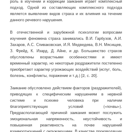
роль в изучении и коррекции заикания играет комплексный
подход. Одной из составляющих комплексного подхода
является выявление видов страха и их влияния на течение
данного речевого нарушения.
В отечественной и зарубежной психологии вопросами
изучения феномена страха занимались В.И. Гарбузов, А.И.
Захаров, А.С. Спиваковская, И.Я. Медведева, В.Н. Мясищев,
З. Фрейд, К. Изард, Д. Айне, и др. Большинство страхов
обусловлены возрастными особенностями и имеют
временный характер, но некоторые раздражители постепенно
приобретают характер угрожающих воздействий (испуг, боль,
болезнь, конфликты, поражение и т.д.) [2, с. 20].
Заикание обусловлено действием факторов (раздражителей),
приводящих к специфическим нарушениям в нервной
системе и психике человека при наличии
благоприятствующих условий («почвы»).
Предрасполагающей причиной заикания может послужить
эмоциональная напряженность, неустойчивость и
повышенная реактивность на почве нарушений
взаимоотношений с окружающими. В качестве производящих