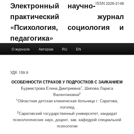
Электронный научно-
ISSN 2226-2148
практический журнал
«Психология, социология и
педагогика»
Main menu
О журнале
Авторам
RU
EN
Skip to primary content
Skip to secondary content
УДК 159.9
ОСОБЕННОСТИ СТРАХОВ У ПОДРОСТКОВ С ЗАИКАНИЕМ
1
Бурмистрова Елена Дмитриевна
, Шипова Лариса
2
Валентиновна
1
Областная детская клиническая больница г. Саратова,
логопед
2
Саратовский государственный университет, кандидат
психологических наук, доцент, зав. кафедрой специальной
психологии