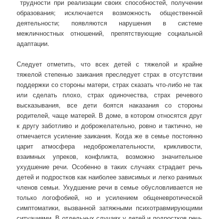
трудности при реализации своих способностей, получении
образования; исключается возможность общественной
деятельности; появляются нарушения в системе
межличностных отношений, препятствующие социальной
адаптации.
Следует отметить, что всех детей с тяжелой и крайне
тяжелой степенью заикания преследует страх в отсутствии
поддержки со стороны матери, страх сказать что-либо не так
или сделать плохо, страх одиночества, страх речевого
высказывания, все дети боятся наказания со стороны
родителей, чаще матерей. В доме, в котором относятся друг
к другу заботливо и доброжелательно, ровно и тактично, не
отмечается усиление заикания. Когда же в семье постоянно
царит атмосфера недоброжелательности, крикливости,
взаимных упреков, конфликта, возможно значительное
ухудшение речи. Особенно в таких случаях страдает речь
детей и подростков как наиболее зависимых и легко ранимых
членов семьи. Ухудшение речи в семье обусловливается не
только логофобией, но и усилением общеневротической
симптоматики, вызванной затяжными психотравмирующими
ситуациями. В отдельных случаях у детей и подростков речь