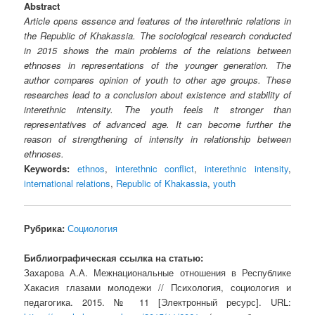
Abstract
Article opens essence and features of the interethnic relations in
the Republic of Khakassia. The sociological research conducted
in 2015 shows the main problems of the relations between
ethnoses in representations of the younger generation. The
author compares opinion of youth to other age groups. These
researches lead to a conclusion about existence and stability of
interethnic intensity. The youth feels it stronger than
representatives of advanced age. It can become further the
reason of strengthening of intensity in relationship between
ethnoses.
Keywords:
ethnos
,
interethnic conflict
,
interethnic intensity
,
international relations
,
Republic of Khakassia
,
youth
Рубрика:
Социология
Библиографическая ссылка на статью:
Захарова А.А. Межнациональные отношения в Республике
Хакасия глазами молодежи // Психология, социология и
педагогика. 2015. № 11 [Электронный ресурс]. URL: