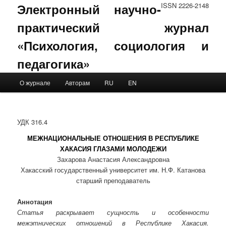
Электронный научно-
ISSN 2226-2148
практический журнал
«Психология, социология и
педагогика»
Main menu
О журнале
Авторам
RU
EN
Skip to primary content
Skip to secondary content
УДК 316.4
МЕЖНАЦИОНАЛЬНЫЕ ОТНОШЕНИЯ В РЕСПУБЛИКЕ
ХАКАСИЯ ГЛАЗАМИ МОЛОДЕЖИ
Захарова Анастасия Александровна
Хакасский государственный университет им. Н.Ф. Катанова
старший преподаватель
Аннотация
Статья раскрывает сущность и особенности
межэтнических отношений в Республике Хакасия.