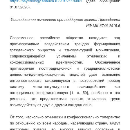
https://psychology.snauka.ru/2015/11/6061
(дата обращения:
31.07.2026).
Исследование выполнено при поддержке гранта Президента
РФ МК-6746.2015.6
Современное российское общество находится под
противоречивым воздействием трендов формирования
гражданского общества и этнокультурной мобилизации,
сопровождающейся усилением этнических и
конфессиональных идентичностей. Обозначенное
противоречие посттрадиционной и традиционалистской
ценностно-идентификационных моделей дает основание
интерпретировать сложившуюся в постсоветский период
систему межэтнокультурного взаимодействия как
потенциально конфликтогенную [1, с. 59], особенно в тех
регионах, где представители разных этнических групп
взаимодействуют друг с другом каждодневно.
От того, насколько этнически и конфессионально толерантно
по отношению ко всем народам, населяющим страну, будут
настроены жители, во многом зависит состояние и