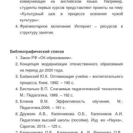
коммуникации на английском языке. Например,
студенты первых курсов представляют проекты на тему
«Культурный шок в процессе освоения чужой
культуры».
Фрагментарное включение Интернет – ресурсов в
структуру занятия.
Библиографический список
Закон РФ «Об образовании».
Концепция модернизации отечественного образования
на период до 2020 года.
Бабанский Ю.К. Оптимизация учебно – воспитательного
процесса. Киев, 1992. – 190 с.
Беспалько В.П. Слагаемые педагогической технологии.
М.: Педагогика, 1989. – 192 с.
Блинов В.М. Эффективность обучения. М.:
Педагогика,2006. – 191 с.
Дружкин А.В., Капичникова О.Б., Капичников А.И.
Педагогика высшей школы (пособие). Изд -во «Наука»,
Саратов, 2013. – 125 с.
Капичникова О.Б., Капичников А. И, Романова О.В.,