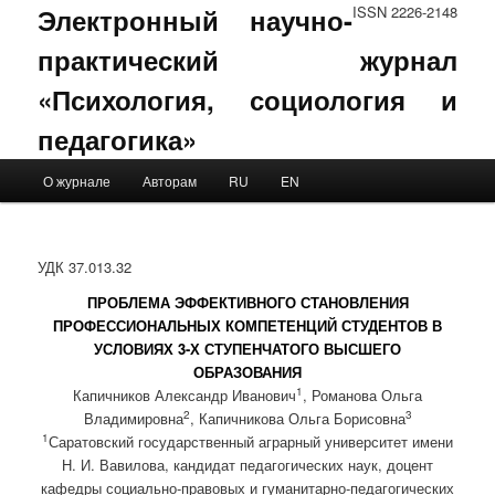
Электронный научно-
ISSN 2226-2148
практический журнал
«Психология, социология и
педагогика»
Main menu
О журнале
Авторам
RU
EN
Skip to primary content
Skip to secondary content
УДК 37.013.32
ПРОБЛЕМА ЭФФЕКТИВНОГО СТАНОВЛЕНИЯ
ПРОФЕССИОНАЛЬНЫХ КОМПЕТЕНЦИЙ СТУДЕНТОВ В
УСЛОВИЯХ 3-Х СТУПЕНЧАТОГО ВЫСШЕГО
ОБРАЗОВАНИЯ
1
Капичников Александр Иванович
, Романова Ольга
2
3
Владимировна
, Капичникова Ольга Борисовна
1
Саратовский государственный аграрный университет имени
Н. И. Вавилова, кандидат педагогических наук, доцент
кафедры социально-правовых и гуманитарно-педагогических