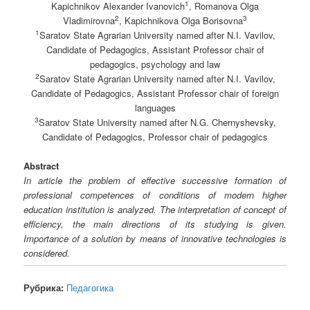
1
Kapichnikov Alexander Ivanovich
, Romanova Olga
2
3
Vladimirovna
, Kapichnikova Olga Borisovna
1
Saratov State Agrarian University named after N.I. Vavilov,
Candidate of Pedagogics, Assistant Professor chair of
pedagogics, psychology and law
2
Saratov State Agrarian University named after N.I. Vavilov,
Candidate of Pedagogics, Assistant Professor chair of foreign
languages
3
Saratov State University named after N.G. Chernyshevsky,
Candidate of Pedagogics, Professor chair of pedagogics
Abstract
In article the problem of effective successive formation of
professional competences of conditions of modern higher
education institution is analyzed. The interpretation of concept of
efficiency, the main directions of its studying is given.
Importance of a solution by means of innovative technologies is
considered.
Рубрика:
Педагогика