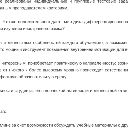
е реализованы индивидуальные и групповые тестовые зада
анным преподавателем критериям.
ы: Что же положительного дает методика дифференцированног
ии изучения иностранного языка?
ов и личностных особенностей каждого обучаемого, а возможно
это мощный инструмент повышения внутренней мотивации для в
 интересным, приобретает практическую направленность: возн
в от низкого к более высокому уровню происходит естественн
мфортную образовательную среду.
ьности студента, его творческой активности и личностной отве
ard:
плине за счет возможности обсуждать учебные материалы с др