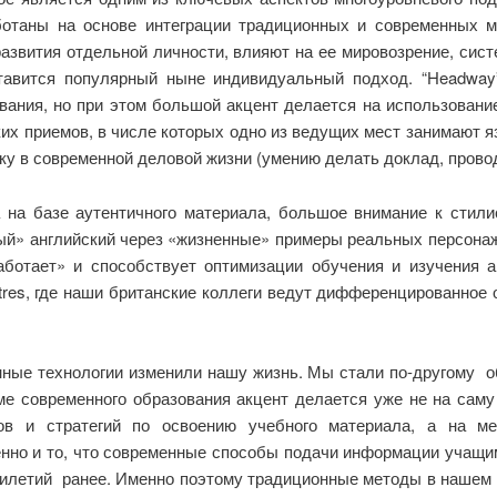
аботаны на основе интеграции традиционных и современных 
звития отдельной личности, влияют на ее мировозрение, сис
ставится популярный ныне индивидуальный подход. “Headwa
ования, но при этом большой акцент делается на использование
их приемов, в числе которых одно из ведущих мест занимают 
в современной деловой жизни (умению делать доклад, проводит
на базе аутентичного материала, большое внимание к стили
ый» английский через «жизненные» примеры реальных персонаж
ботает» и способствует оптимизации обучения и изучения а
Centres, где наши британские коллеги ведут дифференцированное
нные технологии изменили нашу жизнь. Мы стали по-другому об
еме современного образования акцент делается уже не на саму
ов и стратегий по освоению учебного материала, а на м
нно и то, что современные способы подачи информации учащи
тилетий ранее. Именно поэтому традиционные методы в нашем у