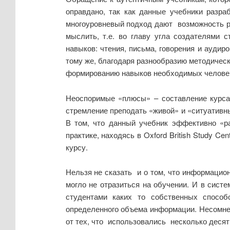
оправдано, так как данные учебники разр
многоуровневый подход дают возможность ра
мыслить, т.е. во главу угла создателями 
навыков: чтения, письма, говорения и аудир
тому же, благодаря разнообразию методическ
формированию навыков необходимых человеку 
Неоспоримые «плюсы» – составление курса 
стремление преподать «живой» и «ситуативн
В том, что данный учебник эффективно «ра
практике, находясь в Oxford British Study 
курсу.
Нельзя не сказать и о том, что информацио
могло не отразиться на обучении. И в сист
студентами каких то собственных способ
определенного объема информации. Несомне
от тех, что использовались несколько деся