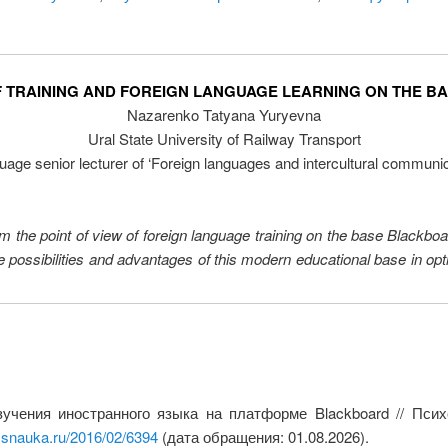
F TRAINING AND FOREIGN LANGUAGE LEARNING ON THE 
Nazarenko Tatyana Yuryevna
Ural State University of Railway Transport
uage senior lecturer of ‘Foreign languages and intercultural communic
from the point of view of foreign language training on the base Blackbo
the possibilities and advantages of this modern educational base in opt
учения иностранного языка на платформе Blackboard // Психо
y.snauka.ru/2016/02/6394
(дата обращения: 01.08.2026).