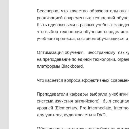
Бесспорно, что качество образовательного
реализацией современных технологий обуче
быть одинаковыми в разных учебных заведени
что выбор технологии обучения определяе
учебного процесса, составом обучающихся и
Оптимизация обучения иностранному язык
на преподавание по единой технологии, огр
платформы Blackboard.
Что касается вопроса эффективных совреме
Преподаватели кафедры выбрали учебники «
система изучения английского) был специа
уровней (Elementary, Pre-Intermediate, Inter
для учителя, аудиокассеты и DVD.
Обращение к аутентичным учебникам, котор