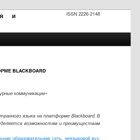
ISSN 2226-2148
ия и
ОРМЕ BLACKBOARD
турные коммуникации»
транного языка на платформе Blackboard. В
е уделяется возможностям и преимуществам
ьная образовательная сеть
,
неязыковой вуз
,