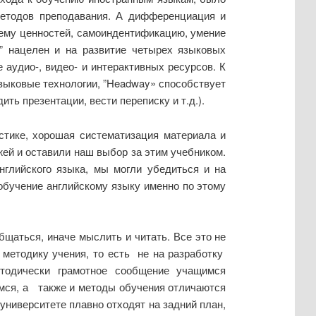
методов преподавания. А дифференциация и
тему ценностей, самоиндентификацию, умение
y” нацелен и на развитие четырех языковых
 аудио-, видео- и интерактивных ресурсов. К
языковые технологии, ”Headway» способствует
ь презентации, вести переписку и т.д.).
стике, хорошая систематизация материала и
ей и оставили наш выбор за этим учебником.
нглийского языка, мы могли убедиться и на
 обучение английскому языку именно по этому
щаться, иначе мыслить и читать. Все это не
 методику учения, то есть не на разработку
етодически грамотное сообщение учащимся
мся, а также и методы обучения отличаются
ниверситете плавно отходят на задний план,