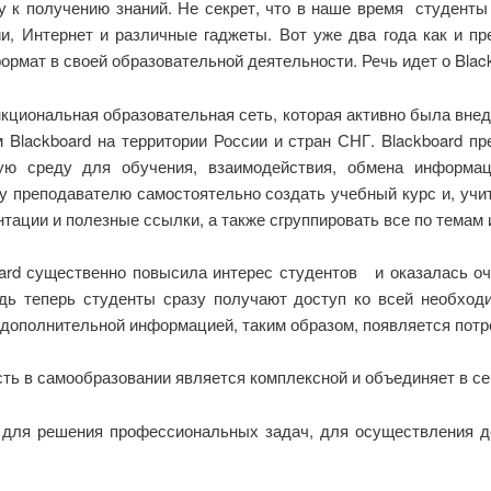
 к получению знаний. Не секрет, что в наше время студенты
и, Интернет и различные гаджеты. Вот уже два года как и п
рмат в своей образовательной деятельности. Речь идет о Black
нкциональная образовательная сеть, которая активно была вне
Blackboard на территории России и стран СНГ. Blackboard пр
ную среду для обучения, взаимодействия, обмена информ
 преподавателю самостоятельно создать учебный курс и, учиты
тации и полезные ссылки, а также сгруппировать все по темам 
board существенно повысила интерес студентов и оказалась 
дь теперь студенты сразу получают доступ ко всей необход
 дополнительной информацией, таким образом, появляется потр
сть в самообразовании является комплексной и объединяет в с
 для решения профессиональных задач, для осуществления де