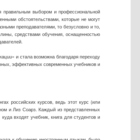
тся правильным выбором и профессиональной
енными обстоятельствами, которые не могут
азными преподавателями, то безусловно и то,
лины, средствами обучения, оснащенностью
давателей.
кации»
и стала возможна благодаря переходу
ичных, эффективных современных учебников и
ах российских курсов, ведь этот курс (или
ном и Лиз Соарз. Каждый из представленных
», куда входят учебник, книга для студентов и
дхода к обучению иностранным языкам, было