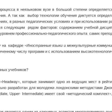
 процесса в неязыковом вузе в большой степени определяе
ния. А так как выбор технологии обучения диктуется определ
ях, в разных педагогических условиях и при использовании р
тся следующим рядом факторов: содержанием учебной дисцип
 уровнем профессионально-педагогического опыта самих препо
у на кафедре
«Иностранные языки и межкультурные коммуни
аниченному числу программ и с использованием высокотехнолог
нных учебников?
Headway», которые занимают одно из ведущих мест в рейтинг
льно разработан для молодежи лондонскими методистами Джо
mediate, Upper- Intermediate) имеет свой «методический комплект
ое является одним из ключевых аспектов многоуровневого по