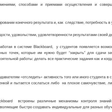
умениями, способами и приемами осуществления и соверше
ировании конечного результата и, как следствие, потребность 
ости, удовольствии, удовлетворенности результатами своей деят
аботая в системе Blackboard, у студентов появляется возмо
ных точек, которые им нужно будет “закрыть” для сдачи за
ятельной работы: делать все практические задания как и когд
одавателям «отследить» активность того или иного студента в 
оценкой и пытается сослаться либо на плохое самочувствие, л
ackboard встроены различные механизмы контроля знаний
озволяющие быстро создавать индивидуальные для разных обу