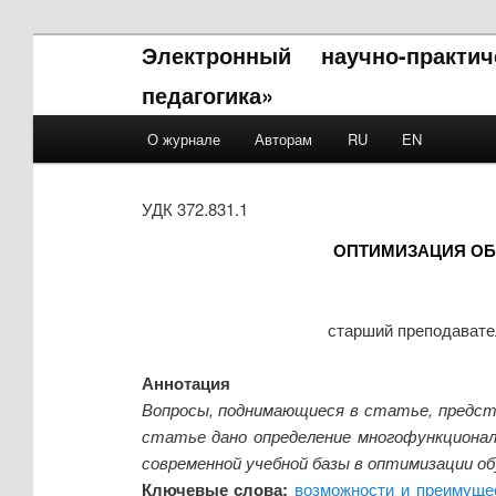
Электронный научно-практи
педагогика»
Main menu
О журнале
Авторам
RU
EN
Skip to primary content
Skip to secondary content
УДК 372.831.1
ОПТИМИЗАЦИЯ ОБ
старший преподавате
Аннотация
Вопросы, поднимающиеся в статье, предста
статье дано определение многофункционал
современной учебной базы в оптимизации обу
Ключевые слова:
возможности и преимуще