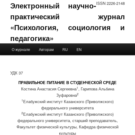
Электронный научно-
ISSN 2226-2148
практический журнал
«Психология, социология и
педагогика»
Main menu
О журнале
Авторам
RU
EN
Skip to primary content
Skip to secondary content
УДК 37
ПРАВИЛЬНОЕ ПИТАНИЕ В СТУДЕНЧЕСКОЙ СРЕДЕ
1
Костина Анастасия Сергеевна
, Гарипова Альбина
2
Зуфаровна
1
Елабужский институт Казанского (Приволжского)
федерального университета
2
Елабужский институт Казанского (Приволжского)
федерального университета, старший преподаватель,
Факультет физической культуры, Кафедра физической
культуры