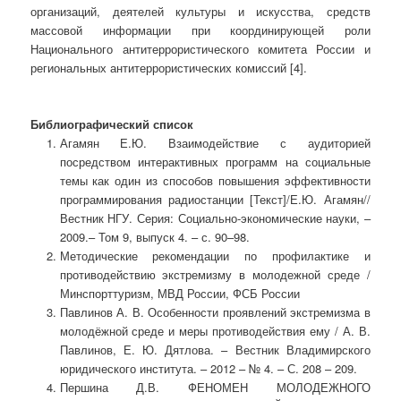
организаций, деятелей культуры и искусства, средств
массовой информации при координирующей роли
Национального антитеррористического комитета России и
региональных антитеррористических комиссий [4].
Библиографический список
Агамян Е.Ю. Взаимодействие с аудиторией
посредством интерактивных программ на социальные
темы как один из способов повышения эффективности
программирования радиостанции [Текст]/Е.Ю. Агамян//
Вестник НГУ. Серия: Социально-экономические науки, –
2009.– Том 9, выпуск 4. – с. 90–98.
Методические рекомендации по профилактике и
противодействию экстремизму в молодежной среде /
Минспорттуризм, МВД России, ФСБ России
Павлинов А. В. Особенности проявлений экстремизма в
молодёжной среде и меры противодействия ему / А. В.
Павлинов, Е. Ю. Дятлова. – Вестник Владимирского
юридического института. – 2012 – № 4. – С. 208 – 209.
Першина Д.В. ФЕНОМЕН МОЛОДЕЖНОГО