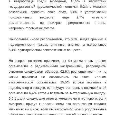
в безработице среди молодежи, 15,5% в отсутствии
государственной идеологической политики, 8,2% в желании
развлечься, проявить свою силу, 6,4% в употреблении
психоактивных веществ, еще 2,7% ответили
самостоятельно, не выбирая предложенные ответы,
например: “промывка” мозгов
Наибольшее число респондентов, это 60%, видят причину в
подверженности чужому влиянию, мнению, а наименьшее
6,4% в употреблении психоактивных веществ.
На вопрос, по каким причинам, вы бы могли стать членом
организации с радикальными настроениями, респонденты
ответили следующем образом: 62,6% респондентов – ни по
каким причинам не согласились бы стать членом
экстремистской организации. 25,5% готовы вступить в
подобную организацию, если будут согласны с позицией этой
организации 6,4% готовы вступить за материальную выгоду.
5,5% дали следующие ответы: желание чего -то нового; если
либералы придут к власти; если эта организация создаст
мир во всем мире; если бы какого-либо моего родственника
убила или изнасиловала толпа лиц другой национальности.