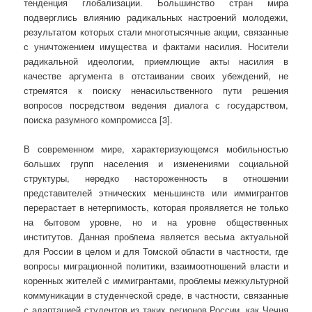
тенденция глобализации. Большинство стран мира
подверглись влиянию радикальных настроений молодежи,
результатом которых стали многотысячные акции, связанные
с уничтожением имущества и фактами насилия. Носители
радикальной идеологии, приемлющие акты насилия в
качестве аргумента в отстаивании своих убеждений, не
стремятся к поиску ненасильственного пути решения
вопросов посредством ведения диалога с государством,
поиска разумного компромисса [3].
В современном мире, характеризующемся мобильностью
больших групп населения и изменениями социальной
структуры, нередко настороженность в отношении
представителей этнических меньшинств или иммигрантов
перерастает в нетерпимость, которая проявляется не только
на бытовом уровне, но и на уровне общественных
институтов. Данная проблема является весьма актуальной
для России в целом и для Томской области в частности, где
вопросы миграционной политики, взаимоотношений власти и
коренных жителей с иммигрантами, проблемы межкультурной
коммуникации в студенческой среде, в частности, связанные
с адаптацией студентов из таких регионов России, как Чечня