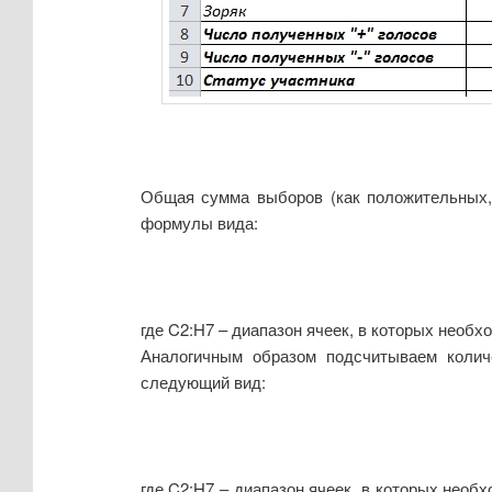
Общая сумма выборов (как положительных,
формулы вида:
где C2:H7 – диапазон ячеек, в которых необх
Аналогичным образом подсчитываем количе
следующий вид:
где C2:H7 – диапазон ячеек, в которых необ