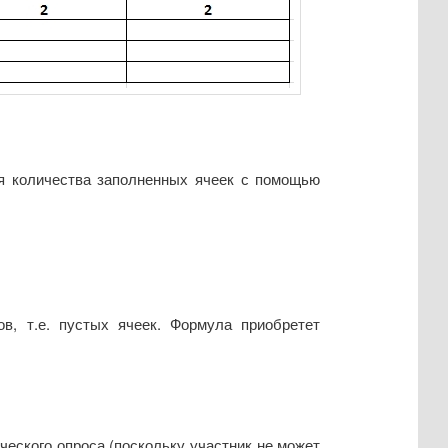
я количества заполненных ячеек с помощью
в, т.е. пустых ячеек. Формула приобретет
ческого опроса (поскольку участник не может