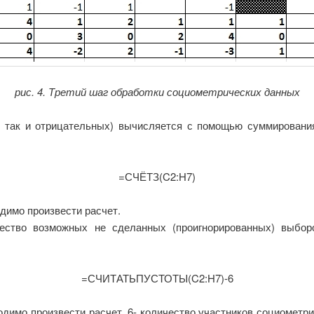
рис. 4. Третий шаг обработки социометрических данных
 так и отрицательных) вычисляется с помощью суммировани
=СЧЁТЗ(C2:H7)
одимо произвести расчет.
ство возможных не сделанных (проигнорированных) выборо
=СЧИТАТЬПУСТОТЫ(C2:H7)-6
ходимо произвести расчет, 6- количество участников социометри