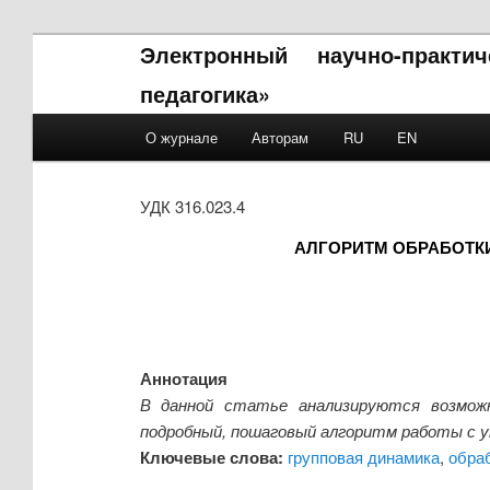
Электронный научно-практи
педагогика»
Main menu
О журнале
Авторам
RU
EN
Skip to primary content
Skip to secondary content
УДК 316.023.4
АЛГОРИТМ ОБРАБОТК
Аннотация
В данной статье анализируются возможн
подробный, пошаговый алгоритм работы с у
Ключевые слова:
групповая динамика
,
обра