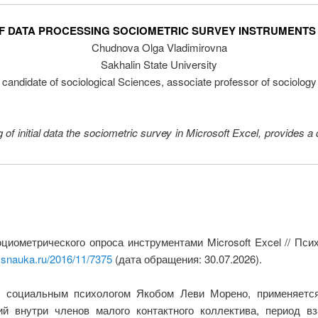
F DATA PROCESSING SOCIOMETRIC SURVEY INSTRUMENTS
Chudnova Olga Vladimirovna
Sakhalin State University
candidate of sociological Sciences, associate professor of sociology
g of initial data the sociometric survey in Microsoft Excel, provides a 
иометрического опроса инструментами Microsoft Excel // Псих
y.snauka.ru/2016/11/7375
(дата обращения: 30.07.2026).
я социальным психологом Якобом Леви Морено, применяетс
й внутри членов малого контактного коллектива, период в