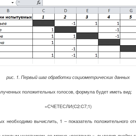
рис. 1. Первый шаг обработки социометрических данных
лученных положительных голосов, формула будет иметь вид:
=СЧЕТЕСЛИ(C2:C7;1)
рых необходимо вычислить, 1 – показатель положительного о
д каждым участником, ее можно «растянуть», выделив ячейку