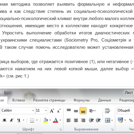
нная методика позволяет выявить формальную и неформаль
ива и как следствие степень их социально-психологической
 социально-психологический климат внутри любого малого коллек
отношения, имеющие место в коллективе находят конкретное
 Упростить выполнение обработки итогов диагностических
украинскими специалистами (Sociometry Pro, Соцiометрiя и 
 В таком случае помочь исследователю может установленна
ца выборов, где отражается позитивное (1), или негативное (-
аются нажатием на них левой копкой мыши, далее выбор «Ф
 (см. рис 1.)