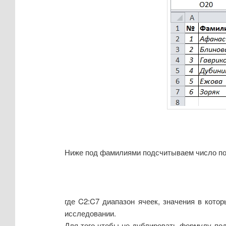
Ниже под фамилиями подсчитываем число по
где C2:C7 диапазон ячеек, значения в кото
исследовании.
Для того чтобы не дублировать формулу по