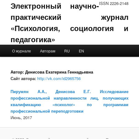
Электронный научно-
ISSN 2226-2148
практический журнал
«Психология, социология и
педагогика»
Main menu
О журнале
Авторам
RU
EN
Skip to primary content
Skip to secondary content
Автор:
Денисова Екатерина Геннадьевна
Сайт автора:
http://vk.com/id2965756
Пирумян А.А., Денисова Е.Г. Исследование
профессиональной направленности лиц, получающих
квалификацию «психолог» по программам
профессиональной переподготовки
Июнь, 2017