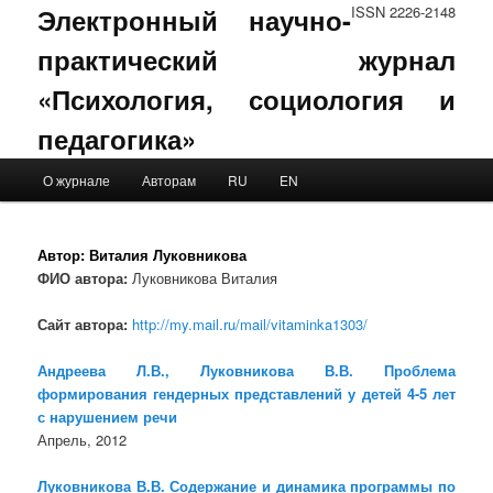
Электронный научно-
ISSN 2226-2148
практический журнал
«Психология, социология и
педагогика»
Main menu
О журнале
Авторам
RU
EN
Skip to primary content
Skip to secondary content
Автор:
Виталия Луковникова
ФИО автора:
Луковникова Виталия
Сайт автора:
http://my.mail.ru/mail/vitaminka1303/
Андреева Л.В., Луковникова В.В. Проблема
формирования гендерных представлений у детей 4-5 лет
с нарушением речи
Апрель, 2012
Луковникова В.В. Содержание и динамика программы по