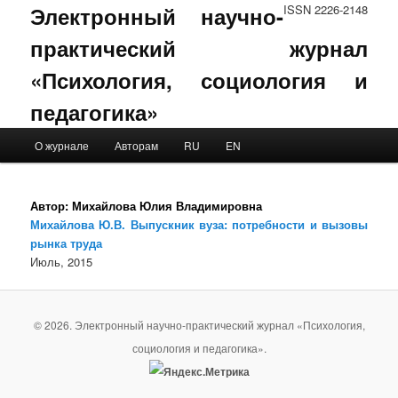
Электронный научно-
ISSN 2226-2148
практический журнал
«Психология, социология и
педагогика»
Main menu
О журнале
Авторам
RU
EN
Skip to primary content
Skip to secondary content
Автор:
Михайлова Юлия Владимировна
Михайлова Ю.В. Выпускник вуза: потребности и вызовы
рынка труда
Июль, 2015
© 2026. Электронный научно-практический журнал «Психология,
социология и педагогика».