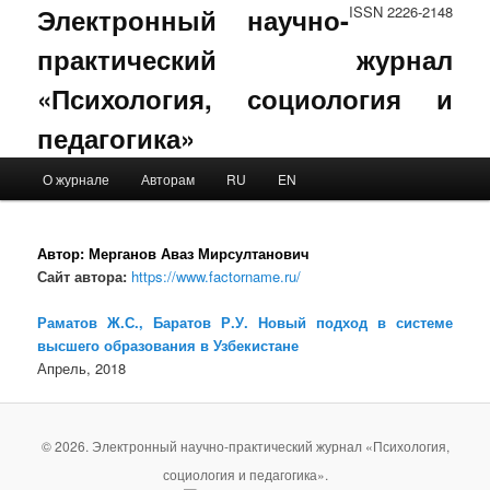
Электронный научно-
ISSN 2226-2148
практический журнал
«Психология, социология и
педагогика»
Main menu
О журнале
Авторам
RU
EN
Skip to primary content
Skip to secondary content
Автор:
Мерганов Аваз Мирсултанович
Сайт автора:
https://www.factorname.ru/
Раматов Ж.С., Баратов Р.У. Новый подход в системе
высшего образования в Узбекистане
Апрель, 2018
© 2026. Электронный научно-практический журнал «Психология,
социология и педагогика».