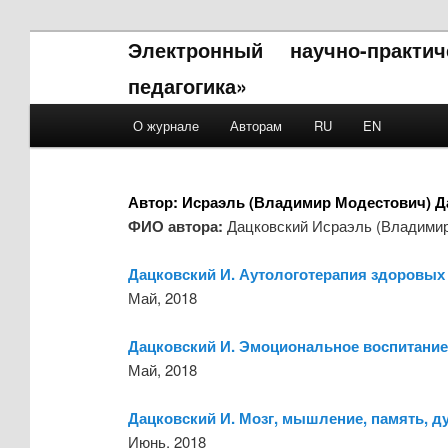
Электронный научно-практи
педагогика»
Main menu
О журнале
Авторам
RU
EN
Skip to primary content
Skip to secondary content
Автор:
Исраэль (Владимир Модестович) Д
ФИО автора:
Дацковский Исраэль (Владимир
Дацковский И. Аутологотерапия здоровых
Май, 2018
Дацковский И. Эмоциональное воспитани
Май, 2018
Дацковский И. Мозг, мышление, память, д
Июнь, 2018