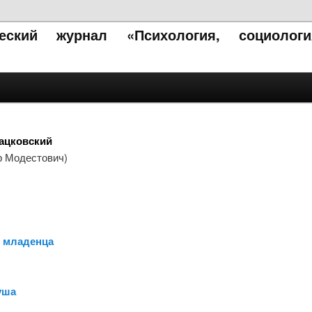
ческий журнал «Психология, социолог
ацковский
 Модестович)
е младенца
уша