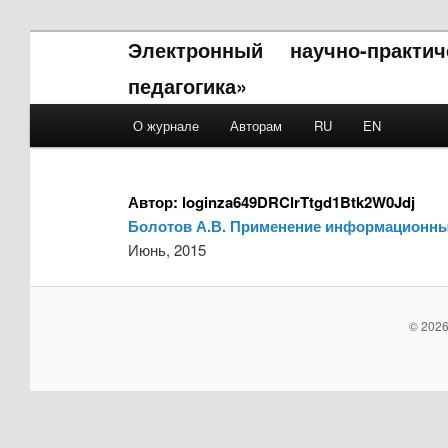
Электронный научно-практи
педагогика»
Main menu
О журнале
Авторам
RU
EN
Skip to primary content
Skip to secondary content
Автор:
loginza649DRClrTtgd1Btk2W0Jdj
Болотов А.В. Применение информационных
Июнь, 2015
© 2026