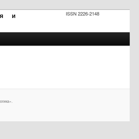
ISSN 2226-2148
ия и
огика».