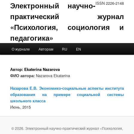
Электронный научно-
ISSN 2226-2148
практический журнал
«Психология, социология и
педагогика»
Main menu
О журнале
Авторам
RU
EN
Skip to primary content
Skip to secondary content
Автор:
Ekaterina Nazarova
ФИО автора:
Nazarova Ekaterina
Назарова Е.В. Экономико-социальные аспекты института
образования на примере социальной системы
школьного класса
Июнь, 2015
© 2026. Электронный научно-практический журнал «Психология,