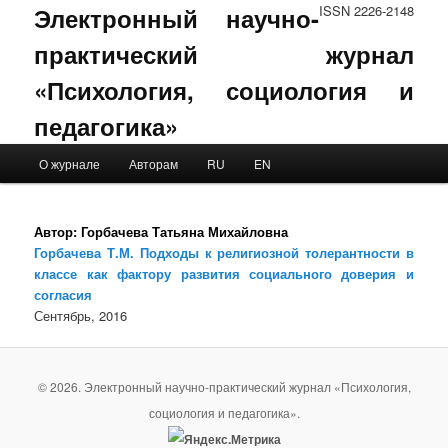
Электронный научно-
ISSN 2226-2148
практический журнал
«Психология, социология и
педагогика»
Main menu
О журнале
Авторам
RU
EN
Skip to primary content
Skip to secondary content
Автор:
Горбачева Татьяна Михайловна
Горбачева Т.М. Подходы к религиозной толерантности в
классе как фактору развития социального доверия и
согласия
Сентябрь, 2016
© 2026. Электронный научно-практический журнал «Психология,
социология и педагогика».