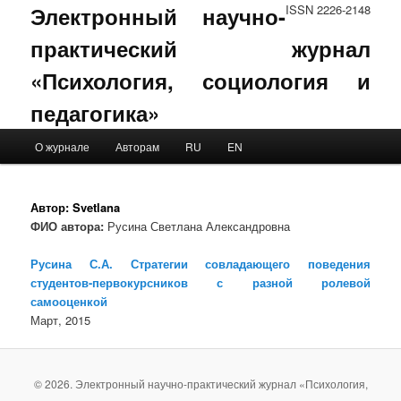
Электронный научно-
ISSN 2226-2148
практический журнал
«Психология, социология и
педагогика»
Main menu
О журнале
Авторам
RU
EN
Skip to primary content
Skip to secondary content
Автор:
Svetlana
ФИО автора:
Русина Светлана Александровна
Русина С.А. Стратегии совладающего поведения
студентов-первокурсников с разной ролевой
самооценкой
Март, 2015
© 2026. Электронный научно-практический журнал «Психология,