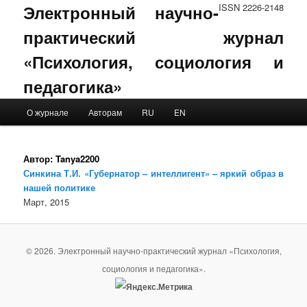
Электронный научно-
ISSN 2226-2148
практический журнал
«Психология, социология и
педагогика»
Main menu
О журнале
Авторам
RU
EN
Skip to primary content
Skip to secondary content
Автор:
Tanya2200
Синкина Т.И. «Губернатор – интеллигент» – яркий образ в
нашей политике
Март, 2015
© 2026. Электронный научно-практический журнал «Психология,
социология и педагогика».