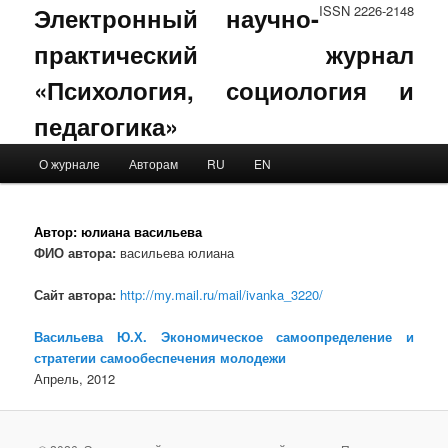
Электронный научно-
ISSN 2226-2148
практический журнал
«Психология, социология и
педагогика»
Main menu
О журнале
Авторам
RU
EN
Skip to primary content
Skip to secondary content
Автор:
юлиана васильева
ФИО автора:
васильева юлиана
Сайт автора:
http://my.mail.ru/mail/ivanka_3220/
Васильева Ю.Х. Экономическое самоопределение и
стратегии самообеспечения молодежи
Апрель, 2012