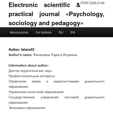
Electronic scientific &
ISSN 2226-2148
practical journal «Psychology,
sociology and pedagogy»
Main menu
About journal
For Authors
RU
EN
Skip to primary content
Skip to secondary content
Author:
falaris53
Author's name:
Фалюшина Лариса Игоревна
Information about author:
Доктор педагогических наук.
Профессиональные интересы:
Управление микро и макросистемами дошкольного
образования;
Управление качеством образования
Государственное управление системой дошкольного
образования
Экономика образования