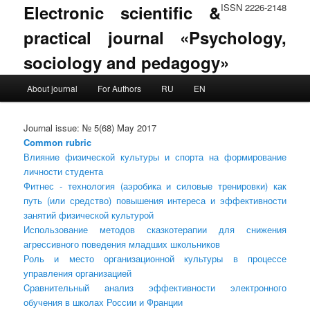
Electronic scientific &
ISSN 2226-2148
practical journal «Psychology,
sociology and pedagogy»
Main menu
About journal
For Authors
RU
EN
Skip to primary content
Skip to secondary content
Journal issue: № 5(68) May 2017
Common rubric
Влияние физической культуры и спорта на формирование
личности студента
Фитнес - технология (аэробика и силовые тренировки) как
путь (или средство) повышения интереса и эффективности
занятий физической культурой
Использование методов сказкотерапии для снижения
агрессивного поведения младших школьников
Роль и место организационной культуры в процессе
управления организацией
Cравнительный анализ эффективности электронного
обучения в школах России и Франции