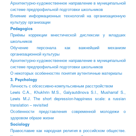
Архитектурно-художественное направление в муниципальной
системе предпрофильной подготовки школьников
Влияние информационных технологий на организационную
культуру организации
Pedagogics
Приёмы коррекции мнестической дислексии у младших
школьников
Обучение персонала как важнейший механизм
организационной культуры
Архитектурно-художественное направление в муниципальной
системе предпрофильной подготовки школьников
О некоторых особенностях понятия аутентичные материалы
3. Psychology
Личность с обсессивно-компульсивным расстройством
Lewis C.A., Khukhrin M.S., Galyautdinova S.I., Musharraf S.,
Lewis M.J. The short depression-happiness scale: a russian
translation – revisited
Особенности представления современной молодежи о
здоровом образе жизни
Sociology
Православие как народная религия в российском обществе.