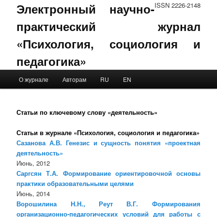
Электронный научно-
ISSN 2226-2148
практический журнал
«Психология, социология и
педагогика»
Main menu
О журнале
Авторам
RU
EN
Skip to primary content
Skip to secondary content
Статьи по ключевому слову «деятельность»
Статьи в журнале «Психология, социология и педагогика»
Сазанова А.В. Генезис и сущность понятия «проектная
деятельность»
Июнь, 2012
Саргсян Т.А. Формирование ориентировочной основы
практики образовательными целями
Июнь, 2014
Ворошилина Н.Н., Реут В.Г. Формирования
организационно-педагогических условий для работы с