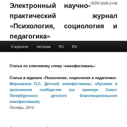
Электронный научно-
ISSN 2226-2148
практический журнал
«Психология, социология и
педагогика»
Main menu
О журнале
Авторам
RU
EN
Skip to primary content
Skip to secondary content
Статьи по ключевому слову «кинофестиваль»
Статьи в журнале «Психология, социология и педагогика»
Мирошкина О.С. Детский кинофестиваль: обучение в
увлеченном сообществе (на примере Санкт-
Петербургского детского благотворительного
кинофестиваля)
Октябрь, 2012