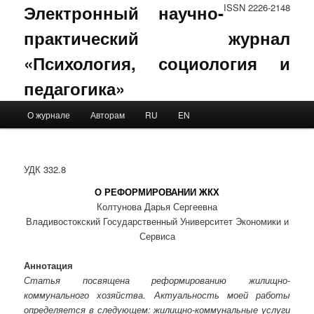
Электронный научно-
ISSN 2226-2148
практический журнал
«Психология, социология и
педагогика»
Main menu
О журнале
Авторам
RU
EN
Skip to primary content
Skip to secondary content
УДК 332.8
О РЕФОРМИРОВАНИИ ЖКХ
Колтунова Дарья Сергеевна
Владивостокский Государственный Университет Экономики и
Сервиса
Аннотация
Статья посвящена реформированию жилищно-
коммунального хозяйства. Актуальность моей работы
определяется в следующем: жилищно-коммунальные услуги