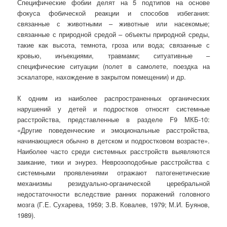
Специфические фобии делят на 5 подтипов на основе
фокуса фобической реакции и способов избегания:
связанные с животными – животные или насекомые;
связанные с природной средой – объекты природной среды,
такие как высота, темнота, гроза или вода; связанные с
кровью, инъекциями, травмами; ситуативные –
специфические ситуации (полет в самолете, поездка на
эскалаторе, нахождение в закрытом помещении) и др.
К одним из наиболее распространенных органических
нарушений у детей и подростков относят системные
расстройства, представленные в разделе F9 МКБ-10:
«Другие поведенческие и эмоциональные расстройства,
начинающиеся обычно в детском и подростковом возрасте».
Наиболее часто среди системных расстройств выявляются
заикание, тики и энурез. Неврозоподобные расстройства с
системными проявлениями отражают патогенетические
механизмы резидуально-органической церебральной
недостаточности вследствие ранних поражений головного
мозга (Г.Е. Сухарева, 1959; З.В. Ковалев, 1979; М.И. Буянов,
1989).