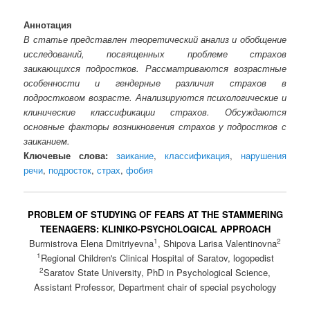
Аннотация
В статье представлен теоретический анализ и обобщение
исследований, посвященных проблеме страхов
заикающихся подростков. Рассматриваются возрастные
особенности и гендерные различия страхов в
подростковом возрасте. Анализируются психологические и
клинические классификации страхов. Обсуждаются
основные факторы возникновения страхов у подростков с
заиканием.
Ключевые слова:
заикание
,
классификация
,
нарушения
речи
,
подросток
,
страх
,
фобия
PROBLEM OF STUDYING OF FEARS AT THE STAMMERING
TEENAGERS: KLINIKO-PSYCHOLOGICAL APPROACH
1
2
Burmistrova Elena Dmitriyevna
, Shipova Larisa Valentinovna
1
Regional Children's Clinical Hospital of Saratov, logopedist
2
Saratov State University, PhD in Psychological Science,
Assistant Professor, Department chair of special psychology