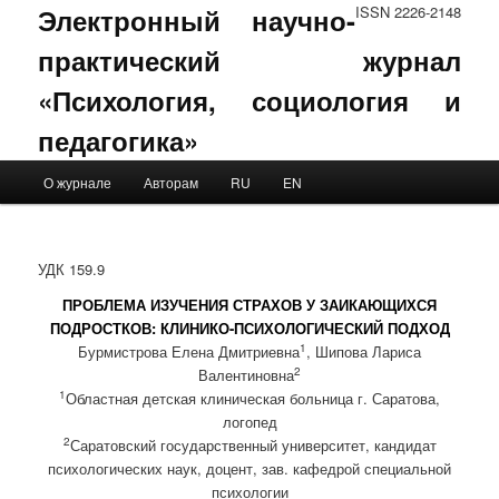
Электронный научно-
ISSN 2226-2148
практический журнал
«Психология, социология и
педагогика»
Main menu
О журнале
Авторам
RU
EN
Skip to primary content
Skip to secondary content
УДК 159.9
ПРОБЛЕМА ИЗУЧЕНИЯ СТРАХОВ У ЗАИКАЮЩИХСЯ
ПОДРОСТКОВ: КЛИНИКО-ПСИХОЛОГИЧЕСКИЙ ПОДХОД
1
Бурмистрова Елена Дмитриевна
, Шипова Лариса
2
Валентиновна
1
Областная детская клиническая больница г. Саратова,
логопед
2
Саратовский государственный университет, кандидат
психологических наук, доцент, зав. кафедрой специальной
психологии