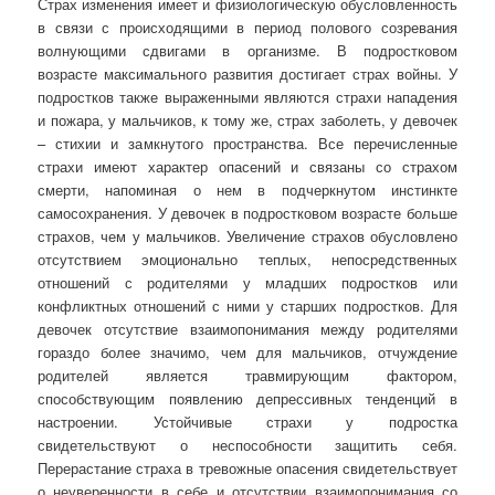
Страх изменения имеет и физиологическую обусловленность
в связи с происходящими в период полового созревания
волнующими сдвигами в организме. В подростковом
возрасте максимального развития достигает страх войны. У
подростков также выраженными являются страхи нападения
и пожара, у мальчиков, к тому же, страх заболеть, у девочек
– стихии и замкнутого пространства. Все перечисленные
страхи имеют характер опасений и связаны со страхом
смерти, напоминая о нем в подчеркнутом инстинкте
самосохранения. У девочек в подростковом возрасте больше
страхов, чем у мальчиков. Увеличение страхов обусловлено
отсутствием эмоционально теплых, непосредственных
отношений с родителями у младших подростков или
конфликтных отношений с ними у старших подростков. Для
девочек отсутствие взаимопонимания между родителями
гораздо более значимо, чем для мальчиков, отчуждение
родителей является травмирующим фактором,
способствующим появлению депрессивных тенденций в
настроении. Устойчивые страхи у подростка
свидетельствуют о неспособности защитить себя.
Перерастание страха в тревожные опасения свидетельствует
о неуверенности в себе и отсутствии взаимопонимания со