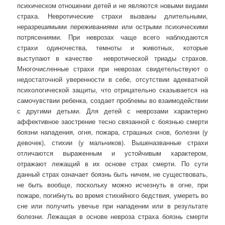
психическом отношении детей и не являются новыми видами
страха. Невротические страхи вызваны длительными,
неразрешимыми переживаниями или острыми психическими
потрясениями. При неврозах чаще всего наблюдаются
страхи одиночества, темноты и животных, которые
выступают в качестве невротической триады страхов.
Многочисленные страхи при неврозах свидетельствуют о
недостаточной уверенности в себе, отсутствии адекватной
психологической защиты, что отрицательно сказывается на
самочувствии ребенка, создает проблемы во взаимодействии
с другими детьми. Для детей с неврозами характерно
аффективное заострение тесно связанной с боязнью смерти
боязни нападения, огня, пожара, страшных снов, болезни (у
девочек), стихии (у мальчиков). Вышеназванные страхи
отличаются выраженным и устойчивым характером,
отражают лежащий в их основе страх смерти. По сути
данный страх означает боязнь быть ничем, не существовать,
не быть вообще, поскольку можно исчезнуть в огне, при
пожаре, погибнуть во время стихийного бедствия, умереть во
сне или получить увечье при нападении или в результате
болезни. Лежащая в основе невроза страха боязнь смерти