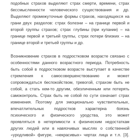
подобных страхов выделяют страх смерти, времени, страх
бессмысленности человеческого существования и др.
Выделяют промежуточные формы страхов, находящихся на
грани двух разделов: страх болезни – на границе первой и
второй группы страхов; страх глубины (при купании) – на
границе первой и третьей группы, страх потери близких – на
границе второй и третьей группы и др.
Возникновение страхов в подростковом возрасте связано с
особенностями данного возрастного периода. Потребность
быть собой в подростковом возрасте выступает в качестве
стремления к самосовершенствованию и может
сопровождаться беспокойством, тревогой, страхом быть не
собой, а стать кем-то другим, обезличенным или потерять
самоконтроль. Страх быть не собой по сути означает страх
изменения. Поэтому для эмоционально чувствительных,
впечатлительных подростков характерна боязнь
психического и физического уродства, это может
проявляться в нетерпимости к физическим недостаткам
других людей или в навязчивых мыслях о собственной
«уродливой» фигуре, «некрасивых» чертах лица и т.п. [3].