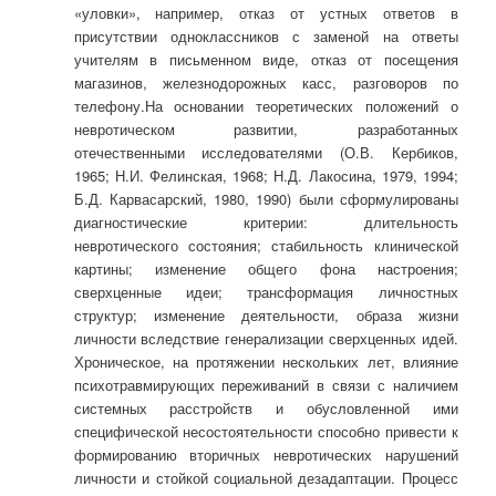
«уловки», например, отказ от устных ответов в
присутствии одноклассников с заменой на ответы
учителям в письменном виде, отказ от посещения
магазинов, железнодорожных касс, разговоров по
телефону.На основании теоретических положений о
невротическом развитии, разработанных
отечественными исследователями (О.В. Кербиков,
1965; Н.И. Фелинская, 1968; Н.Д. Лакосина, 1979, 1994;
Б.Д. Карвасарский, 1980, 1990) были сформулированы
диагностические критерии: длительность
невротического состояния; стабильность клинической
картины; изменение общего фона настроения;
сверхценные идеи; трансформация личностных
структур; изменение деятельности, образа жизни
личности вследствие генерализации сверхценных идей.
Хроническое, на протяжении нескольких лет, влияние
психотравмирующих переживаний в связи с наличием
системных расстройств и обусловленной ими
специфической несостоятельности способно привести к
формированию вторичных невротических нарушений
личности и стойкой социальной дезадаптации. Процесс