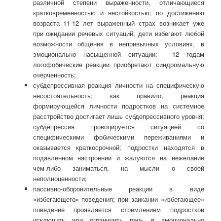
различной степени выраженности, отличающиеся
кратковременностью и нестойкостью; по достижению
возраста 11-12 лет выраженный страх возникает уже
при ожидании речевых ситуаций, дети избегают любой
возможности общения в непривычных условиях, в
эмоционально насыщенной ситуации; 12 годам
логофобические реакции приобретают синдромальную
очерченность;
субдепрессивная реакция личности на специфическую
несостоятельность; как правило, реакция
формирующейся личности подростков на системное
расстройство достигает лишь субдепрессивного уровня;
субдепрессия провоцируется ситуацией со
специфическими фобическими переживаниями и
оказывается краткосрочной; подростки находятся в
подавленном настроении и жалуются на нежелание
чем-либо заниматься, на мысли о своей
неполноценности;
пассивно-оборонительные реакции в виде
«избегающего» поведения; при заикании «избегающее»
поведение проявляется стремлением подростков
исключить или ограничить речь в эмоционально