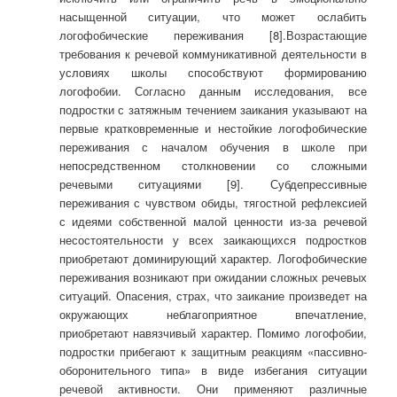
насыщенной ситуации, что может ослабить
логофобические переживания [8].Возрастающие
требования к речевой коммуникативной деятельности в
условиях школы способствуют формированию
логофобии. Согласно данным исследования, все
подростки с затяжным течением заикания указывают на
первые кратковременные и нестойкие логофобические
переживания с началом обучения в школе при
непосредственном столкновении со сложными
речевыми ситуациями [9]. Субдепрессивные
переживания с чувством обиды, тягостной рефлексией
с идеями собственной малой ценности из-за речевой
несостоятельности у всех заикающихся подростков
приобретают доминирующий характер. Логофобические
переживания возникают при ожидании сложных речевых
ситуаций. Опасения, страх, что заикание произведет на
окружающих неблагоприятное впечатление,
приобретают навязчивый характер. Помимо логофобии,
подростки прибегают к защитным реакциям «пассивно-
оборонительного типа» в виде избегания ситуации
речевой активности. Они применяют различные