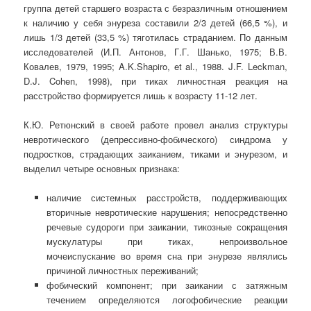
группа детей старшего возраста с безразличным отношением
к наличию у себя энуреза составили 2/3 детей (66,5 %), и
лишь 1/3 детей (33,5 %) тяготилась страданием. По данным
исследователей (И.П. Антонов, Г.Г. Шанько, 1975; В.В.
Ковалев, 1979, 1995; A.K.Shapiro, et al., 1988. J.F. Leckman,
D.J. Cohen, 1998), при тиках личностная реакция на
расстройство формируется лишь к возрасту 11-12 лет.
К.Ю. Ретюнский в своей работе провел анализ структуры
невротического (депрессивно-фобического) синдрома у
подростков, страдающих заиканием, тиками и энурезом, и
выделил четыре основных признака:
наличие системных расстройств, поддерживающих
вторичные невротические нарушения; непосредственно
речевые судороги при заикании, тикозные сокращения
мускулатуры при тиках, непроизвольное
мочеиспускание во время сна при энурезе являлись
причиной личностных переживаний;
фобический компонент; при заикании с затяжным
течением определяются логофобические реакции