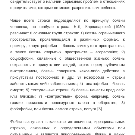
свидетельствует о наличии серьезных проблем в отношениях
с родителями, которые не может разрешить сам ребенок.
Чаще всего страхи подразделяют по принципу боязни
человека, по фабуле страха. Б.Д. Карвасарский (1980)
различает 8 основных групп страхов: 1) боязнь ограниченного
пространства, проявляющаяся в различных формах, к
примеру, клаустрофобия – боязнь замкнутого пространства,
а также боязнь открытых пространств – агорафобия; 2)
социофобии, связанные с общественной жизнью: боязнь
покраснеть в присутствии людей, страх перед публичным
выступлением, боязнь совершить какое-либо действие в
присутствии посторонних и др.; 3) нозофобии – страхи
заболеть каким-либо заболеванием.; 4) танатофобия – боязнь
смерти; 5) сексуальные страхи; 6) боязнь нанести вред себе
или близким; 7) «контрастные» фобии, например, боязнь
громко произнести нецензурные слова в обществе; 8)
фобофобии, или боязнь самого страха, испуга [5].
Фобии выступают в качестве интенсивных, иррациональных
страхов, связанных с определенными объектами или
ситуациями, и являются приобретенными. Фобии в одних