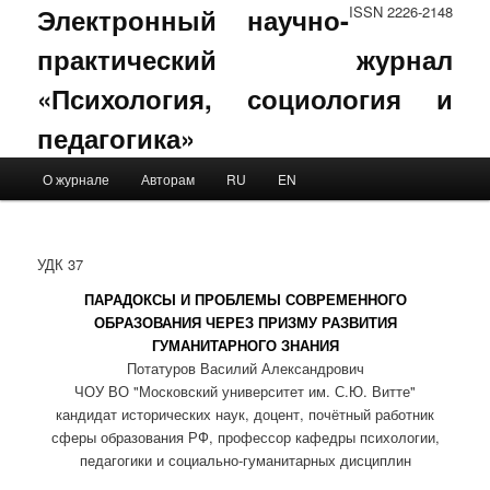
Электронный научно-
ISSN 2226-2148
практический журнал
«Психология, социология и
педагогика»
Main menu
О журнале
Авторам
RU
EN
Skip to primary content
Skip to secondary content
УДК 37
ПАРАДОКСЫ И ПРОБЛЕМЫ СОВРЕМЕННОГО
ОБРАЗОВАНИЯ ЧЕРЕЗ ПРИЗМУ РАЗВИТИЯ
ГУМАНИТАРНОГО ЗНАНИЯ
Потатуров Василий Александрович
ЧОУ ВО "Московский университет им. С.Ю. Витте"
кандидат исторических наук, доцент, почётный работник
сферы образования РФ, профессор кафедры психологии,
педагогики и социально-гуманитарных дисциплин