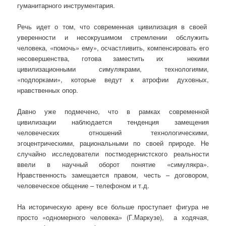
гуманитарного инструментария.
Речь идет о том, что современная цивилизация в своей
уверенности и несокрушимом стремлении обслужить
человека, «помочь» ему», осчастливить, компенсировать его
несовершенства, готова заместить их некими
цивилизационными симулякрами, технологиями,
«подпорками», которые ведут к атрофии духовных,
нравственных опор.
Давно уже подмечено, что в рамках современной
цивилизации наблюдается тенденция замещения
человеческих отношений технологическими,
эгоцентрическими, рациональными по своей природе. Не
случайно исследователи постмодернистского реальности
ввели в научный оборот понятие «симулякра».
Нравственность замещается правом, честь – договором,
человеческое общение – телефоном и т.д.
На историческую арену все больше проступает фигура не
просто «одномерного человека» (Г.Маркузе), а ходячая,