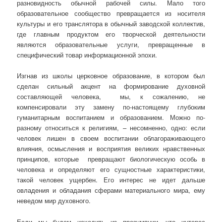
разновидность обычной рабочей силы. Мало того
образовательное сообщество превращается из носителя
культуры и его транслятора в обычный заводской коллектив,
где главным продуктом его творческой деятельности
являются образовательные услуги, превращенные в
специфический товар информационной эпохи.
Изгнав из школы церковное образование, в котором был
сделан сильный акцент на формирование духовной
составляющей человека, мы, к сожалению, не
компенсировали эту замену по-настоящему глубоким
гуманитарным воспитанием и образованием. Можно по-
разному относиться к религиям, – несомненно, одно: если
человек лишен в своем воспитании облагораживающего
влияния, осмысления и восприятия великих нравственных
принципов, которые превращают биологическую особь в
человека и определяют его сущностные характеристики,
такой человек ущербен. Его интерес не идет дальше
овладения и обладания сферами материального мира, ему
неведом мир духовного.
Если мы будем исходить из презумпции, что интерес