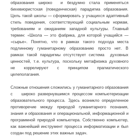
образования широко и бездумно стала применяться
бихевиористская (поведенческая) парадигма образования.
Цель
такой школы — сформировать у учащихся адаптивный
стиль поведения, соответствующий социальным нормам,
требованиям и ожиданиям западной культуры. Главный
термин: «Школа — это фабрика, для которой учащийся —
«сырье». Понятно, что в рамках такого подхода места
подлинному гуманитарному образованию просто нет. В
рамках такой парадигмы отсутствует система духовных
ценностей, т.е. культура, поскольку метафизика духовного
не коррелируют с принципом прагматического
целеполагания.
Сложные отношения сложились у гуманитарного образования
с широко развернувшимся процессом компьютеризации
образовательного процесса. Здесь возникло определенное
противоречие между природой гуманитарного познания,
знания и образования и операциональной, информационной и
программной природой компьютера. Собственно компьютер,
как важнейший инструмент процесса информатизации и был
создан под решение этих важных задач.