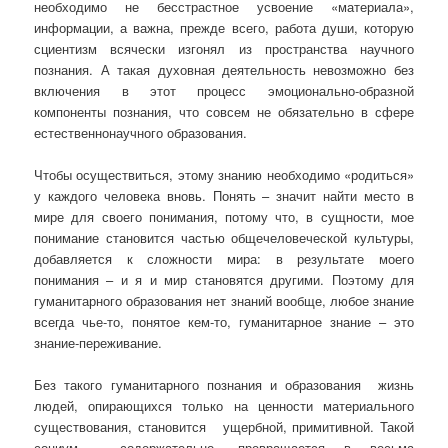
необходимо не бесстрастное усвоение «материала»,
информации, а важна, прежде всего, работа души, которую
сциентизм всячески изгонял из пространства научного
познания. А такая духовная деятельность невозможно без
включения в этот процесс эмоционально-образной
компоненты познания, что совсем не обязательно в сфере
естественнонаучного образования.
Чтобы осуществиться, этому знанию необходимо «родиться»
у каждого человека вновь. Понять – значит найти место в
мире для своего понимания, потому что, в сущности, мое
понимание становится частью общечеловеческой культуры,
добавляется к сложности мира: в результате моего
понимания – и я и мир становятся другими. Поэтому для
гуманитарного образования нет знаний вообще, любое знание
всегда чье-то, понятое кем-то, гуманитарное знание – это
знание-переживание.
Без такого гуманитарного познания и образования жизнь
людей, опирающихся только на ценности материального
существования, становится ущербной, примитивной. Такой
социум, содержательно, превращается в весьма