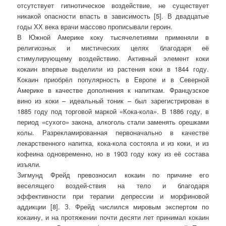
отсутствует гипнотическое воздействие, не существует
никакой опасности впасть в зависимость [5]. В двадцатые
годы ХХ века врачи массово прописывали героин.
В Южной Америке коку тысячелетиями применяли в
религиозных и мистических целях благодаря её
стимулирующему воздействию. Активный элемент коки
кокаин впервые выделили из растения коки в 1844 году.
Кокаин приобрёл популярность в Европе и в Северной
Америке в качестве дополнения к напиткам. Французское
вино из коки – идеальный тоник – был зарегистрирован в
1885 году под торговой маркой «Кока-кола». В 1886 году, в
период «сухого» закона, алкоголь стали заменять орешками
колы. Разрекламированная первоначально в качестве
лекарственного напитка, кока-кола состояла и из коки, и из
кофеина одновременно, но в 1903 году коку из её состава
изъяли.
Зигмунд Фрейд превозносил кокаин по причине его
веселящего воздей-ствия на тело и благодаря
эффективности при терапии депрессии и морфиновой
аддикции [8]. З. Фрейд числился мировым экспертом по
кокаину, и на протяжении почти десяти лет принимал кокаин