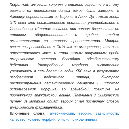
Кофе, чай, алкоголь, конопля и опиаты, известные к тому
времени на протяжении долгих веков, были завезены в
Америку переселенцами из Европы и Азии. До самого конца
XIX века эти психоактивные вещества употреблялись в
Соединённых Штатах легально при полном безразличии со
стороны общественности и крайне слабом
вмешательстве со стороны правительства. Морфин
легально производился в США как из импортного, так и из
отечественного мака, и стал самым популярным среди
американских опиатов благодаря обезболивающему
действию. Употребление морфина значительно
увеличилось в семидесятые годы XIX века в результате
изобретения подкожного шприца, быстрого
распространения патентованных лекарств и широкого
использования морфина во врачебной практике на
протяжении гражданской войны. Получаемый химическим
путём из морфина опиат героин стал последним словом
американской фармацевтики.
Ключевые слова:
американский
,
героин
,
зависимость
,
качество
,
кокаин
,
морфин
,
опиум
,
психоактивный