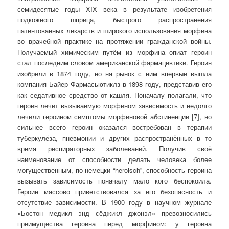
семидесятые годы XIX века в результате изобретения
подкожного шприца, быстрого распространения
патентованных лекарств и широкого использования морфина
во врачебной практике на протяжении гражданской войны.
Получаемый химическим путём из морфина опиат героин
стал последним словом американской фармацевтики. Героин
изобрели в 1874 году, но на рынок с ним впервые вышла
компания Байер Фармасьютиклз в 1898 году, представив его
как седативное средство от кашля. Поначалу полагали, что
героин лечит вызываемую морфином зависимость и недолго
лечили героином симптомы морфиновой абстиненции [7], но
сильнее всего героин оказался востребован в терапии
туберкулёза, пневмонии и других распространённых в то
время респираторных заболеваний. Получив своё
наименование от способности делать человека более
могущественным, по-немецки “heroisch”, способность героина
вызывать зависимость поначалу мало кого беспокоила.
Героин массово приветствовался за его безопасность и
отсутствие зависимости. В 1900 году в научном журнале
«Бостон медикл энд сёджикл джонэл» превозносились
преимущества героина перед морфином: у героина