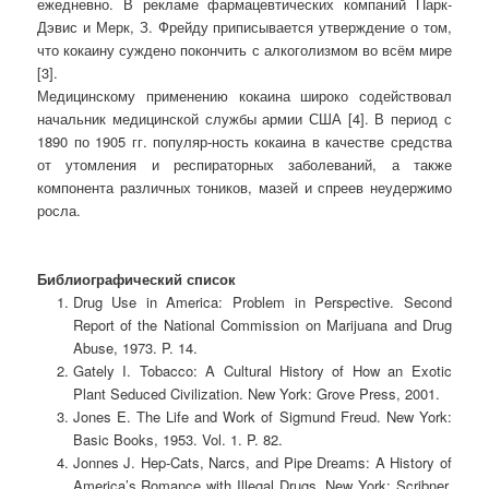
ежедневно. В рекламе фармацевтических компаний Парк-
Дэвис и Мерк, З. Фрейду приписывается утверждение о том,
что кокаину суждено покончить с алкоголизмом во всём мире
[3].
Медицинскому применению кокаина широко содействовал
начальник медицинской службы армии США [4]. В период с
1890 по 1905 гг. популяр-ность кокаина в качестве средства
от утомления и респираторных заболеваний, а также
компонента различных тоников, мазей и спреев неудержимо
росла.
Библиографический список
Drug Use in America: Problem in Perspective. Second
Report of the National Commission on Marijuana and Drug
Abuse, 1973. P. 14.
Gately I. Tobacco: A Cultural History of How an Exotic
Plant Seduced Civilization. New York: Grove Press, 2001.
Jones E. The Life and Work of Sigmund Freud. New York:
Basic Books, 1953. Vol. 1. P. 82.
Jonnes J. Hep-Cats, Narcs, and Pipe Dreams: A History of
America’s Romance with Illegal Drugs. New York: Scribner,