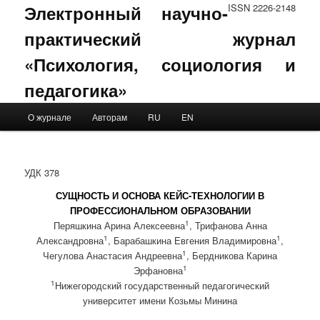
Электронный научно-
ISSN 2226-2148
практический журнал
«Психология, социология и
педагогика»
Main menu
О журнале
Авторам
RU
EN
Skip to primary content
Skip to secondary content
УДК 378
СУЩНОСТЬ И ОСНОВА КЕЙС-ТЕХНОЛОГИИ В
ПРОФЕССИОНАЛЬНОМ ОБРАЗОВАНИИ
1
Перяшкина Арина Алексеевна
, Трифанова Анна
1
1
Александровна
, Барабашкина Евгения Владимировна
,
1
Чегулова Анастасия Андреевна
, Бердникова Карина
1
Эрфановна
1
Нижегородский государственный педагогический
университет имени Козьмы Минина