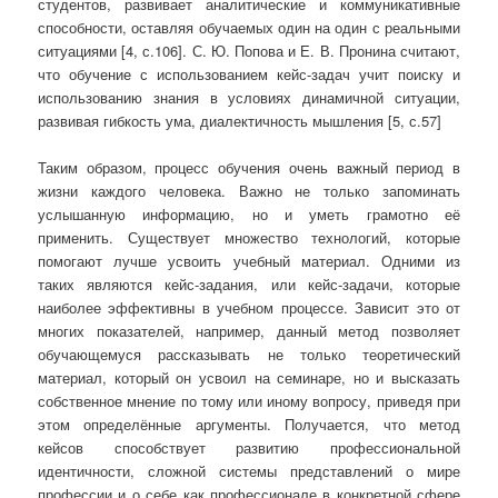
студентов, развивает аналитические и коммуникативные
способности, оставляя обучаемых один на один с реальными
ситуациями [4, с.106]. С. Ю. Попова и Е. В. Пронина считают,
что обучение с использованием кейс-задач учит поиску и
использованию знания в условиях динамичной ситуации,
развивая гибкость ума, диалектичность мышления [5, с.57]
Таким образом, процесс обучения очень важный период в
жизни каждого человека. Важно не только запоминать
услышанную информацию, но и уметь грамотно её
применить. Существует множество технологий, которые
помогают лучше усвоить учебный материал. Одними из
таких являются кейс-задания, или кейс-задачи, которые
наиболее эффективны в учебном процессе. Зависит это от
многих показателей, например, данный метод позволяет
обучающемуся рассказывать не только теоретический
материал, который он усвоил на семинаре, но и высказать
собственное мнение по тому или иному вопросу, приведя при
этом определённые аргументы. Получается, что метод
кейсов способствует развитию профессиональной
идентичности, сложной системы представлений о мире
профессии и о себе как профессионале в конкретной сфере