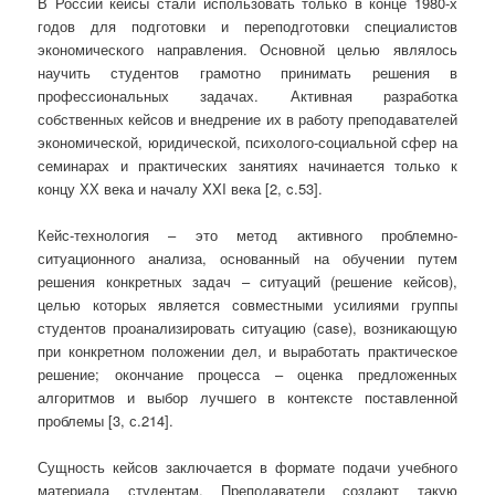
В России кейсы стали использовать только в конце 1980-х
годов для подготовки и переподготовки специалистов
экономического направления. Основной целью являлось
научить студентов грамотно принимать решения в
профессиональных задачах. Активная разработка
собственных кейсов и внедрение их в работу преподавателей
экономической, юридической, психолого-социальной сфер на
семинарах и практических занятиях начинается только к
концу ХХ века и началу XXI века [2, c.53].
Кейс-технология – это метод активного проблемно-
ситуационного анализа, основанный на обучении путем
решения конкретных задач – ситуаций (решение кейсов),
целью которых является совместными усилиями группы
студентов проанализировать ситуацию (case), возникающую
при конкретном положении дел, и выработать практическое
решение; окончание процесса – оценка предложенных
алгоритмов и выбор лучшего в контексте поставленной
проблемы [3, с.214].
Сущность кейсов заключается в формате подачи учебного
материала студентам. Преподаватели создают такую