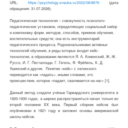
URL:
https://psychology.snauka.ru/2022/08/8676
(дата
обращения: 31.07.2026).
Педагогическая технология – совокупность психолого-
педагогических установок, определяющих социальный набор
и компоновку форм, методов, способов, приемов обучения,
воспитательных средств; она есть инструментарий
педагогического процесса. Родоначальниками активных
технологий обучения, в ряды которых входит кейс-
технология, в образовании являются Я. А. Коменский, Ж.-Ж.
Руссо, И. Г. Песталоцци, Г. Гегель, Ф. Фрёбель, К. Д.
Ушинский и другие. Понятие «кейс» с латинского
переводится как «падать», иными словами, это
происшествие, которое «падает, сваливается на нас» [1].
Данный метод создали учёные Гарвардского университета в
1920-1930 годах, а широко распространяться начал только во
второй половине XX века. Первый сборник кейсов был
опубликован в 1921 году и заложил основы американской
школы кейсов.