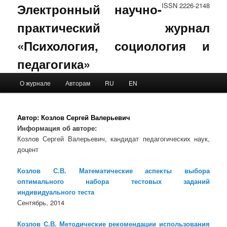
Электронный научно-
ISSN 2226-2148
практический журнал
«Психология, социология и
педагогика»
Main menu
О журнале
Авторам
RU
EN
Skip to primary content
Skip to secondary content
Автор:
Козлов Сергей Валерьевич
Информация об авторе:
Козлов Сергей Валерьевич, кандидат педагогических наук,
доцент
Козлов С.В. Математические аспекты выбора
оптимального набора тестовых заданий
индивидуального теста
Сентябрь, 2014
Козлов С.В. Методические рекомендации использования