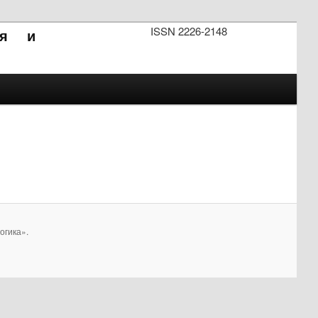
ISSN 2226-2148
ия и
огика».