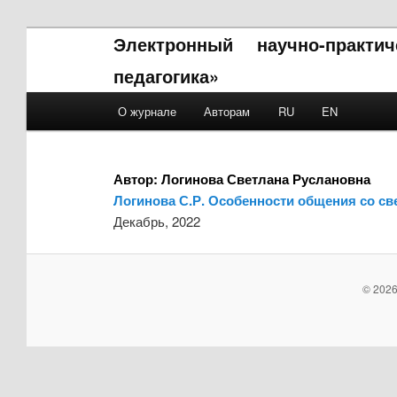
Электронный научно-практи
педагогика»
Main menu
О журнале
Авторам
RU
EN
Skip to primary content
Skip to secondary content
Автор:
Логинова Светлана Руслановна
Логинова С.Р. Особенности общения со св
Декабрь, 2022
© 2026