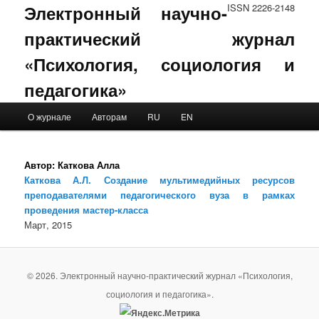
Электронный научно-
ISSN 2226-2148
практический журнал
«Психология, социология и
педагогика»
Main menu
О журнале
Авторам
RU
EN
Skip to primary content
Skip to secondary content
Автор:
Каткова Алла
Каткова А.Л. Создание мультимедийных ресурсов
преподавателями педагогического вуза в рамках
проведения мастер-класса
Март, 2015
© 2026. Электронный научно-практический журнал «Психология,
социология и педагогика».