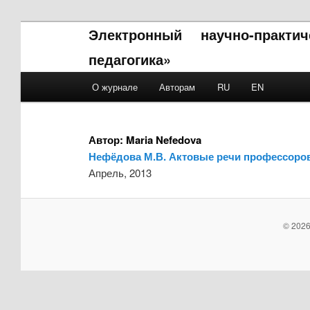
Электронный научно-практи
педагогика»
Main menu
О журнале
Авторам
RU
EN
Skip to primary content
Skip to secondary content
Автор:
Maria Nefedova
Нефёдова М.В. Актовые речи профессоров 
Апрель, 2013
© 2026