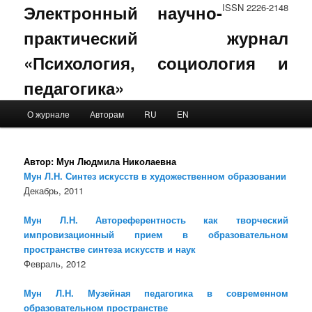
Электронный научно-
ISSN 2226-2148
практический журнал
«Психология, социология и
педагогика»
Main menu
О журнале
Авторам
RU
EN
Skip to primary content
Skip to secondary content
Автор:
Мун Людмила Николаевна
Мун Л.Н. Синтез искусств в художественном образовании
Декабрь, 2011
Мун Л.Н. Автореферентность как творческий
импровизационный прием в образовательном
пространстве синтеза искусств и наук
Февраль, 2012
Мун Л.Н. Музейная педагогика в современном
образовательном пространстве