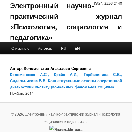
Электронный научно-
ISSN 2226-2148
практический журнал
«Психология, социология и
педагогика»
Main menu
О журнале
Авторам
RU
EN
Skip to primary content
Skip to secondary content
Автор:
Коломенская Анастасия Сергеевна
Коломенская А.С., Крейк А.И., Гарбаринина С.В.,
Сидельникова В.В. Концептуальные основы оперативной
диагностики институциональных феноменов социума
Ноябрь, 2014
© 2026. Электронный научно-практический журнал «Психология,
социология и педагогика».