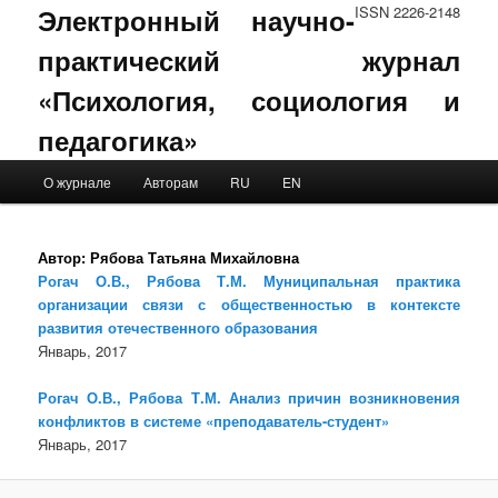
Электронный научно-
ISSN 2226-2148
практический журнал
«Психология, социология и
педагогика»
Main menu
О журнале
Авторам
RU
EN
Skip to primary content
Skip to secondary content
Автор:
Рябова Татьяна Михайловна
Рогач О.В., Рябова Т.М. Муниципальная практика
организации связи с общественностью в контексте
развития отечественного образования
Январь, 2017
Рогач О.В., Рябова Т.М. Анализ причин возникновения
конфликтов в системе «преподаватель-студент»
Январь, 2017